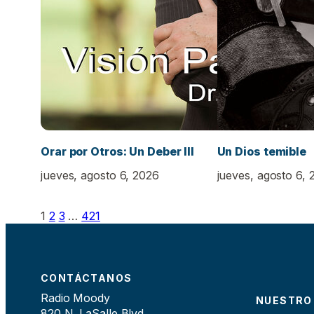
Orar por Otros: Un Deber III
Un Dios temible
jueves, agosto 6, 2026
jueves, agosto 6, 
1
2
3
…
421
CONTÁCTANOS
Radio Moody
NUESTRO
820 N. LaSalle Blvd.