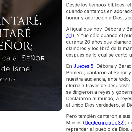
Desde los tiempos bíblicos, e
cuando cantamos en adoració
honor y adoración a Dios, ¿
Al igual que hoy, Débora y B
4:1
). Y fue sólo cuando el pu
durante 20 años que clamaron
clamores y los libró de la ma
después de lo cual se cantó 
En
Jueces 5
, Débora y Barac 
Primero, cantaron al Señor y
nuestra audiencia, ante todo,
eterna a través de Jesucrist
se dirigieron a reyes y gober
Declararon al mundo, a reyes
al único Dios verdadero, el Dio
Pero también cantaron a sus
Moisés (
Deuteronomio 32
), u
reprender al pueblo de Dios. A 