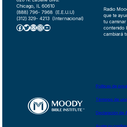
Chicago, IL 60610
Radio Moody
(888) 796- 7968 (E.E.U.U)
que te ayud
(312) 329- 4213 (Internacional)
tu caminar
Facebook
Twitter
Correo electrónico
Instagram
YouTube
contenido b
cambiará tu
Políticas de priv
Términos de uso
Declaración de A
Ajuste su config