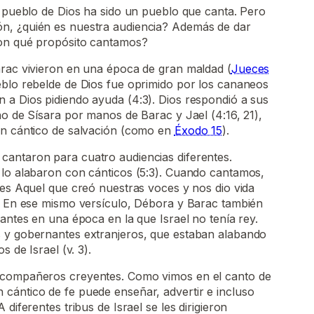
l pueblo de Dios ha sido un pueblo que canta. Pero
n, ¿quién es nuestra audiencia? Además de dar
con qué propósito cantamos?
arac vivieron en una época de gran maldad (
Jueces
eblo rebelde de Dios fue oprimido por los cananeos
 a Dios pidiendo ayuda (4:3). Dios respondió a sus
no de Sísara por manos de Barac y Jael (4:16, 21),
un cántico de salvación (como en
Éxodo 15
).
cantaron para cuatro audiencias diferentes.
 lo alabaron con cánticos (5:3). Cuando cantamos,
 es Aquel que creó nuestras voces y nos dio vida
o. En ese mismo versículo, Débora y Barac también
nantes en una época en la que Israel no tenía rey.
 y gobernantes extranjeros, que estaban alabando
s de Israel (v. 3).
 compañeros creyentes. Como vimos en el canto de
n cántico de fe puede enseñar, advertir e incluso
diferentes tribus de Israel se les dirigieron