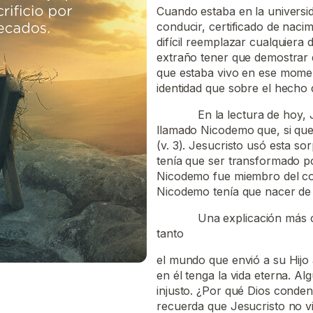
Cuando estaba en la universida
conducir, certificado de naci
difícil reemplazar cualquiera
extraño tener que demostrar 
que estaba vivo en ese mome
identidad que sobre el hecho 
En la lectura de hoy, Jesuc
llamado Nicodemo que, si quer
(v. 3). Jesucristo usó esta 
tenía que ser transformado por
Nicodemo fue miembro del con
Nicodemo tenía que nacer de 
Una explicación más compl
tanto
el mundo que envió a su Hijo
en él tenga la vida eterna. A
injusto. ¿Por qué Dios conden
recuerda que Jesucristo no v