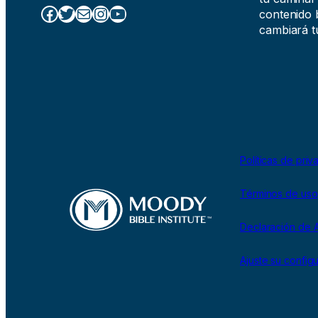
Facebook
Twitter
Correo electrónico
Instagram
YouTube
contenido b
cambiará tu
Políticas de priv
Términos de uso
Declaración de A
Ajuste su config