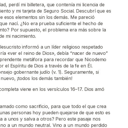
d, perdí mi billetera, que contenía mi licencia de
miento y mi tarjeta de Seguro Social. Descubrí que es
 de esos elementos sin los demás. Me pareció
que nací. ¿No era prueba suficiente el hecho de
nto? Por supuesto, el problema era más sobre la
de mi nacimiento.
risto informó a un líder religioso respetado
ía «ver el reino de Dios», debía “nacer de nuevo”
sorprendente metáfora para recordar que Nicodemo
 el Espíritu de Dios a través de la fe en Él.
sejo gobernante judío (v. 1). Seguramente, si
nuevo, ¡todos los demás también!
eta viene en los versículos 16–17. Dios amó
 amado como sacrificio, para que todo el que crea
lgunas personas hoy pueden quejarse de que esto es
a a unos y salva a otros? Pero este pasaje nos
ino a un mundo neutral. Vino a un mundo perdido