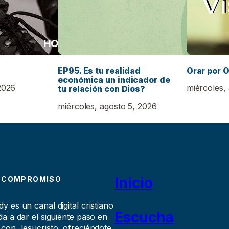
EP95. Es tu realidad
Orar por O
económica un indicador de
2026
miércoles,
tu relación con Dios?
miércoles, agosto 5, 2026
Inicio
 COMPROMISO
 es un canal digital cristiano
Escucha
a a dar el siguiente paso en
 con Jesucristo, ofreciéndote