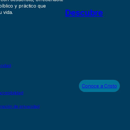
íblico y práctico que
Descubre
 vida.
acidad
Conoce a Cristo
ccesibilidad
uración de privacidad