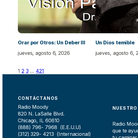
Orar por Otros: Un Deber III
Un Dios temible
jueves, agosto 6, 2026
jueves, agosto 6, 
1
2
3
…
421
CONTÁCTANOS
Radio Moody
NUESTRO
820 N. LaSalle Blvd.
Chicago, IL 60610
Radio Moody
(888) 796- 7968 (E.E.U.U)
que te ayud
(312) 329- 4213 (Internacional)
tu caminar