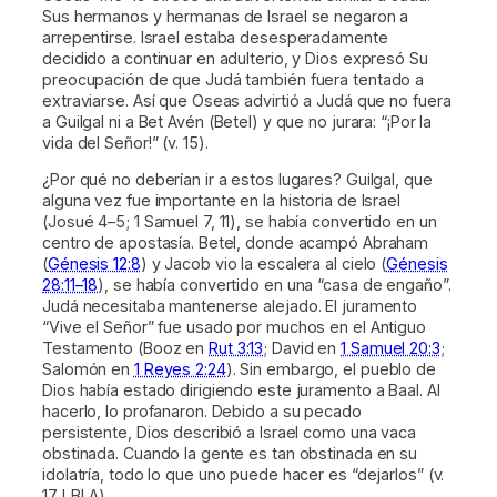
Sus hermanos y hermanas de Israel se negaron a
arrepentirse. Israel estaba desesperadamente
decidido a continuar en adulterio, y Dios expresó Su
preocupación de que Judá también fuera tentado a
extraviarse. Así que Oseas advirtió a Judá que no fuera
a Guilgal ni a Bet Avén (Betel) y que no jurara: “¡Por la
vida del Señor!” (v. 15).
¿Por qué no deberían ir a estos lugares? Guilgal, que
alguna vez fue importante en la historia de Israel
(Josué 4–5; 1 Samuel 7, 11), se había convertido en un
centro de apostasía. Betel, donde acampó Abraham
(
Génesis 12:8
) y Jacob vio la escalera al cielo (
Génesis
28:11–18
), se había convertido en una “casa de engaño”.
Judá necesitaba mantenerse alejado. El juramento
“Vive el Señor” fue usado por muchos en el Antiguo
Testamento (Booz en
Rut 3:13
; David en
1 Samuel 20:3
;
Salomón en
1 Reyes 2:24
). Sin embargo, el pueblo de
Dios había estado dirigiendo este juramento a Baal. Al
hacerlo, lo profanaron. Debido a su pecado
persistente, Dios describió a Israel como una vaca
obstinada. Cuando la gente es tan obstinada en su
idolatría, todo lo que uno puede hacer es “dejarlos” (v.
17 LBLA).