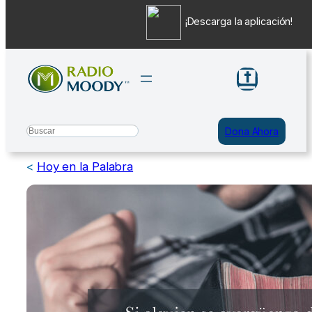
¡Descarga la aplicación!
Saltar
al
contenido
Search
Dona Ahora
<
Hoy en la Palabra