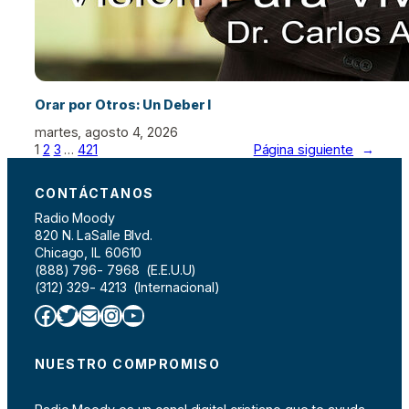
Orar por Otros: Un Deber I
martes, agosto 4, 2026
1
2
3
…
421
Página siguiente
→
CONTÁCTANOS
Radio Moody
820 N. LaSalle Blvd.
Chicago, IL 60610
(888) 796- 7968 (E.E.U.U)
(312) 329- 4213 (Internacional)
Facebook
Twitter
Correo electrónico
Instagram
YouTube
NUESTRO COMPROMISO