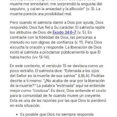
muerte me enredaron; me sorprendió la angustia del
sepulcro, y caí en la ansiedad y la aflicción” (v. 3). La
muerte parecía una posibilidad real.
Pero cuando el salmista clamó a Dios por ayuda, Dios
respondió. Dios fue fiel a Su carácter. El salmista repite
los atributos de Dios de
Éxodo 34:6–7
(v. 5). En
contraste con la fidelidad de Dios, las personas a
menudo no son dignas de confianza (v. 11). Pero Dios
escucha la oración y responde. La liberación de Dios
incitó al salmista a proclamar públicamente lo que Él
había hecho (vv. 13–14).
En este contexto, el versículo 15 se destaca como un
poco extraño. El salmista dice: “Estimada a los ojos
del Señor es la muerte de sus santos” (LBLA). Podrías
decirte a ti mismo: “¿No acaba de orar por la liberación
de la muerte?” La palabra “estimada” aquí se entiende
mejor como “costosa”. Es decir, Dios entiende el costo
para la comunidad de fe cuando muere un creyente.
Esta es una de las razones por las que Dios lo perdonó
en esta situación.
Es posible que Dios no siempre responda