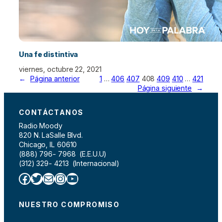
Una fe distintiva
viernes, octubre 22, 2021
←
Página anterior
1
…
406
407
408
409
410
…
421
Página siguiente
→
CONTÁCTANOS
Radio Moody
820 N. LaSalle Blvd.
Chicago, IL 60610
(888) 796- 7968 (E.E.U.U)
(312) 329- 4213 (Internacional)
Facebook
Twitter
Correo electrónico
Instagram
YouTube
NUESTRO COMPROMISO