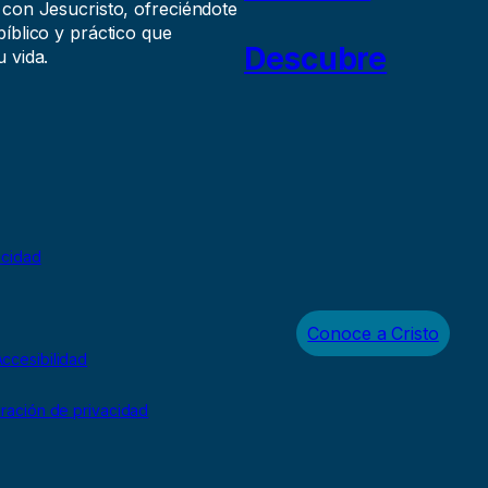
 con Jesucristo, ofreciéndote
íblico y práctico que
Descubre
 vida.
acidad
Conoce a Cristo
ccesibilidad
uración de privacidad