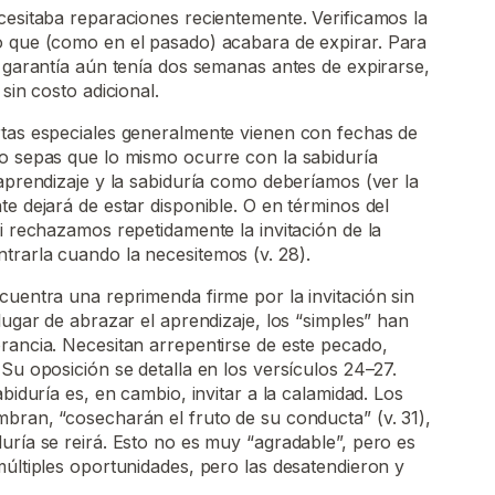
cesitaba reparaciones recientemente. Verificamos la
o que (como en el pasado) acabara de expirar. Para
a garantía aún tenía dos semanas antes de expirarse,
sin costo adicional.
rtas especiales generalmente vienen con fechas de
no sepas que lo mismo ocurre con la sabiduría
 aprendizaje y la sabiduría como deberíamos (ver la
te dejará de estar disponible. O en términos del
si rechazamos repetidamente la invitación de la
trarla cuando la necesitemos (v. 28).
cuentra una reprimenda firme por la invitación sin
lugar de abrazar el aprendizaje, los “simples” han
rancia. Necesitan arrepentirse de este pecado,
 Su oposición se detalla en los versículos 24–27.
abiduría es, en cambio, invitar a la calamidad. Los
bran, “cosecharán el fruto de su conducta” (v. 31),
uría se reirá. Esto no es muy “agradable”, pero es
múltiples oportunidades, pero las desatendieron y