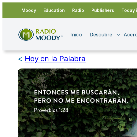
Saltar
Moody
Education
Radio
Publishers
Today 
al
contenido
Inicio
Descubre
Acerc
<
Hoy en la Palabra