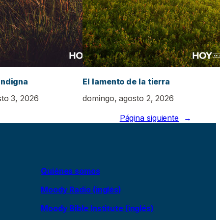
indigna
El lamento de la tierra
sto 3, 2026
domingo, agosto 2, 2026
Página siguiente
→
Quiénes somos
Moody Radio (inglés)
Moody Bible Institute (inglés)