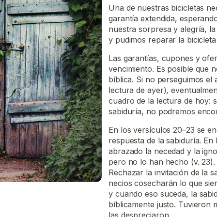
Una de nuestras bicicletas ne
garantía extendida, esperand
nuestra sorpresa y alegría, l
y pudimos reparar la bicicleta 
Las garantías, cupones y ofe
vencimiento. Es posible que 
bíblica. Si no perseguimos el
lectura de ayer), eventualmen
cuadro de la lectura de hoy: 
sabiduría, no podremos encon
En los versículos 20–23 se en
respuesta de la sabiduría. En 
abrazado la necedad y la igno
pero no lo han hecho (v. 23).
Rechazar la invitación de la s
necios cosecharán lo que siem
y cuando eso suceda, la sabid
bíblicamente justo. Tuvieron 
las despreciaron.