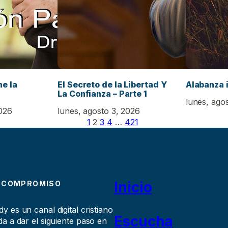
e la
El Secreto de la Libertad Y
Alabanza 
La Confianza – Parte 1
lunes, ago
2026
lunes, agosto 3, 2026
1
2
3
4
…
421
Inicio
 COMPROMISO
 es un canal digital cristiano
Escucha
a a dar el siguiente paso en