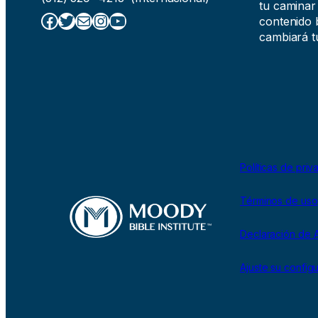
tu caminar
Facebook
Twitter
Correo electrónico
Instagram
YouTube
contenido b
cambiará tu
Políticas de priv
Términos de uso
Declaración de A
Ajuste su config