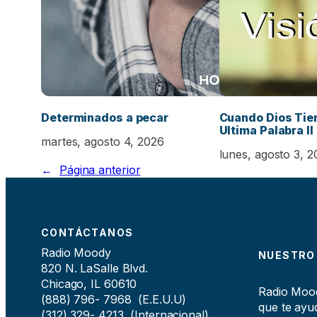
Determinados a pecar
Cuando Dios Tien
Ultima Palabra II
martes, agosto 4, 2026
lunes, agosto 3, 
←
Página anterior
CONTÁCTANOS
Radio Moody
NUESTRO
820 N. LaSalle Blvd.
Chicago, IL 60610
Radio Moody
(888) 796- 7968 (E.E.U.U)
que te ayud
(312) 329- 4213 (Internacional)