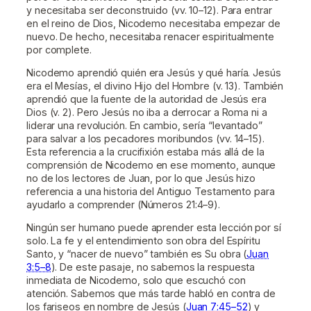
y necesitaba ser deconstruido (vv. 10–12). Para entrar
en el reino de Dios, Nicodemo necesitaba empezar de
nuevo. De hecho, necesitaba renacer espiritualmente
por complete.
Nicodemo aprendió quién era Jesús y qué haría. Jesús
era el Mesías, el divino Hijo del Hombre (v. 13). También
aprendió que la fuente de la autoridad de Jesús era
Dios (v. 2). Pero Jesús no iba a derrocar a Roma ni a
liderar una revolución. En cambio, sería “levantado”
para salvar a los pecadores moribundos (vv. 14–15).
Esta referencia a la crucifixión estaba más allá de la
comprensión de Nicodemo en ese momento, aunque
no de los lectores de Juan, por lo que Jesús hizo
referencia a una historia del Antiguo Testamento para
ayudarlo a comprender (Números 21:4–9).
Ningún ser humano puede aprender esta lección por sí
solo. La fe y el entendimiento son obra del Espíritu
Santo, y “nacer de nuevo” también es Su obra (
Juan
3:5–8
). De este pasaje, no sabemos la respuesta
inmediata de Nicodemo, solo que escuchó con
atención. Sabemos que más tarde habló en contra de
los fariseos en nombre de Jesús (
Juan 7:45–52
) y