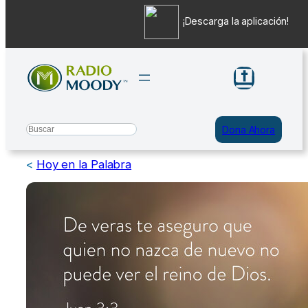
¡Descarga la aplicación!
Saltar
al
contenido
Search
Dona Ahora
<
Hoy en la Palabra