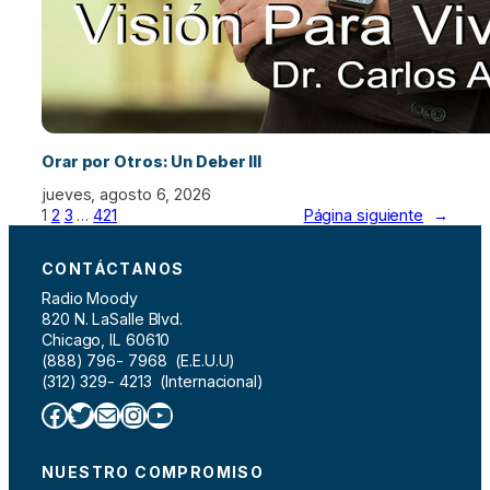
Orar por Otros: Un Deber III
jueves, agosto 6, 2026
1
2
3
…
421
Página siguiente
→
CONTÁCTANOS
Radio Moody
820 N. LaSalle Blvd.
Chicago, IL 60610
(888) 796- 7968 (E.E.U.U)
(312) 329- 4213 (Internacional)
Facebook
Twitter
Correo electrónico
Instagram
YouTube
NUESTRO COMPROMISO