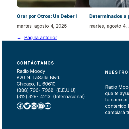
Orar por Otros: Un Deber I
Determinados a 
martes, agosto 4, 2026
martes, agosto 4,
←
Página anterior
CONTÁCTANOS
Radio Moody
NUESTRO
820 N. LaSalle Blvd.
Chicago, IL 60610
Radio Moody
(888) 796- 7968 (E.E.U.U)
que te ayud
(312) 329- 4213 (Internacional)
tu caminar
Facebook
Twitter
Correo electrónico
Instagram
YouTube
contenido b
cambiará tu