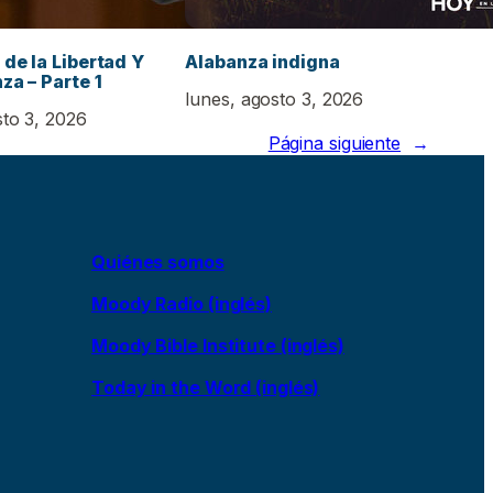
 de la Libertad Y
Alabanza indigna
za – Parte 1
lunes, agosto 3, 2026
sto 3, 2026
Página siguiente
→
Quiénes somos
Moody Radio (inglés)
Moody Bible Institute (inglés)
Today in the Word (inglés)