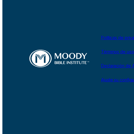
Políticas de priv
Términos de uso
Declaración de A
Ajuste su config