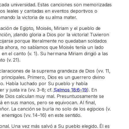
cada universidad. Estas canciones son memorizadas
s leales y cantadas en eventos deportivos o
amando la victoria de su alma mater.
ración de Egipto, Moisés, Miriam y el pueblo de
ión, ¡dando gloria a Dios por la victoria! Tuvieron
cijarse porque literalmente no quedaban soldados
sta ahora, no sabíamos que Moisés tenía un lado
 en el canto (v. 1). Su hermana Miriam dirigió a las
o (v. 21).
laraciones de la suprema grandeza de Dios (vv. 11,
 principales. Primero, Dios es un guerrero divino
olo. Había luchado por Su pueblo y había
y justa ira (vv. 3–8; cf.
Salmos 18:6–19
). En
 de Dios calculan muy mal. Presuntuosamente se
tá en sus manos, pero se equivocan. Al final,
ñor. La canción se burla no solo de los egipcios (v.
 enemigos (vv. 14–16) en este sentido.
cional. Una vez más salvó a Su pueblo elegido. Él es