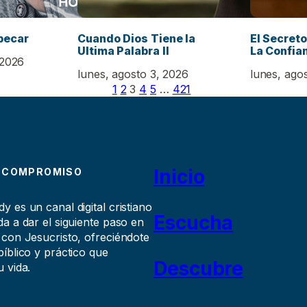
pecar
Cuando Dios Tiene la
El Secreto
Ultima Palabra II
La Confian
 2026
lunes, agosto 3, 2026
lunes, ago
1
2
3
4
5
…
421
Inicio
 COMPROMISO
 es un canal digital cristiano
Escucha
a a dar el siguiente paso en
 con Jesucristo, ofreciéndote
íblico y práctico que
Descubre
 vida.