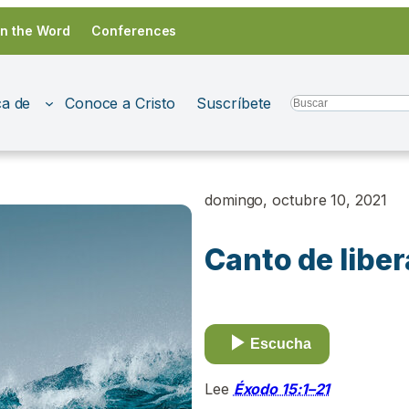
in the Word
Conferences
a de
Conoce a Cristo
Suscríbete
Search
domingo, octubre 10, 2021
Canto de libe
Escucha
Lee
Éxodo 15:1–21