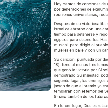
Hay cientos de canciones de 
por generaciones de exalumno
reuniones universitarias, recl
Después de su victoriosa libe
Israel celebraron con una canc
tiempo para detenerse y rego
egipcios para detenerlos. Ha
musical, pero dirigió al pueblo
mujeres en baile y con un cant
Su canción, puntuada por dec
18), tiene al menos tres temas
que ganó la victoria por Sí s
demostrado Su majestad, poder 
segundo lugar, los enemigos
jactan de que el premio ya es
temblarán con el temor del Se
9) sino también de los futuros
En tercer lugar, Dios es rela