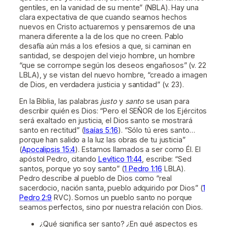
gentiles, en la vanidad de su mente” (NBLA). Hay una
clara expectativa de que cuando seamos hechos
nuevos en Cristo actuaremos y pensaremos de una
manera diferente a la de los que no creen. Pablo
desafía aún más a los efesios a que, si caminan en
santidad, se despojen del viejo hombre, un hombre
“que se corrompe según los deseos engañosos” (v. 22
LBLA), y se vistan del nuevo hombre, “creado a imagen
de Dios, en verdadera justicia y santidad” (v. 23).
En la Biblia, las palabras
justo
y
santo
se usan para
describir quién es Dios: “Pero el SEÑOR de los Ejércitos
será exaltado en justicia, el Dios santo se mostrará
santo en rectitud” (
Isaías 5:16
). “Sólo tú eres santo…
porque han salido a la luz las obras de tu justicia”
(
Apocalipsis 15:4
). Estamos llamados a ser como Él. El
apóstol Pedro, citando
Levítico 11:44
, escribe: “Sed
santos, porque yo soy santo” (
1 Pedro 1:16
LBLA).
Pedro describe al pueblo de Dios como “real
sacerdocio, nación santa, pueblo adquirido por Dios” (
1
Pedro 2:9
RVC). Somos un pueblo santo no porque
seamos perfectos, sino por nuestra relación con Dios.
¿Qué significa ser santo? ¿En qué aspectos es