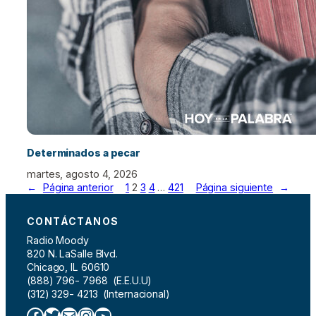
Determinados a pecar
martes, agosto 4, 2026
←
Página anterior
1
2
3
4
…
421
Página siguiente
→
CONTÁCTANOS
Radio Moody
820 N. LaSalle Blvd.
Chicago, IL 60610
(888) 796- 7968 (E.E.U.U)
(312) 329- 4213 (Internacional)
Facebook
Twitter
Correo electrónico
Instagram
YouTube