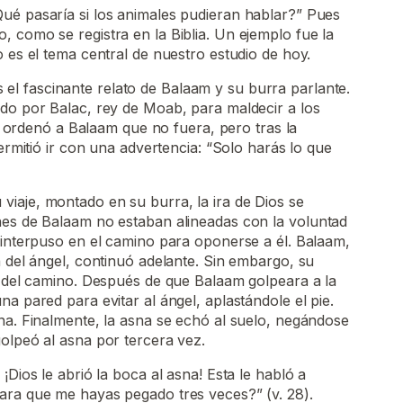
ué pasaría si los animales pudieran hablar?” Pues
, como se registra en la Biblia. Un ejemplo fue la
ro es el tema central de nuestro estudio de hoy.
 el fascinante relato de Balaam y su burra parlante.
ado por Balac, rey de Moab, para maldecir a los
 le ordenó a Balaam que no fuera, pero tras la
permitió ir con una advertencia: “Solo harás lo que
iaje, montado en su burra, la ira de Dios se
nes de Balaam no estaban alineadas con la voluntad
 interpuso en el camino para oponerse a él. Balaam,
a del ángel, continuó adelante. Sin embargo, su
ó del camino. Después de que Balaam golpeara a la
a pared para evitar al ángel, aplastándole el pie.
na. Finalmente, la asna se echó al suelo, negándose
olpeó al asna por tercera vez.
¡Dios le abrió la boca al asna! Esta le habló a
ara que me hayas pegado tres veces?” (v. 28).