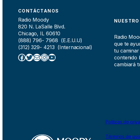
CONTÁCTANOS
Radio Moody
NUESTRO
820 N. LaSalle Blvd.
Chicago, IL 60610
Radio Moody
(888) 796- 7968 (E.E.U.U)
que te ayud
(312) 329- 4213 (Internacional)
tu caminar
Facebook
Twitter
Correo electrónico
Instagram
YouTube
contenido b
cambiará tu
Políticas de priv
Términos de uso