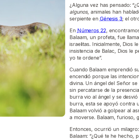
¿Alguna vez has pensado: “¿Q
algunos
, animales han hablado
serpiente en
Génesis 3
; el ot
En
Números 22
, encontramos
Balaam, un profeta, fue llam
israelitas. Inicialmente, Dios
insistencia de Balac, Dios le 
yo te ordene”.
Cuando Balaam emprendió su v
encendió porque las intencio
divina. Un ángel del Señor se
sin percatarse de la presenci
burra vio al ángel y se desvi
burra, esta se apoyó contra un
Balaam volvió a golpear al as
a moverse. Balaam, furioso, g
Entonces, ocurrió un milagro: 
Balaam: “¿Qué te he hecho, p