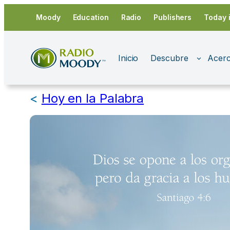
Saltar
Moody
Education
Radio
Publishers
Today 
al
contenido
Inicio
Descubre
Acerc
<
Hoy en la Palabra