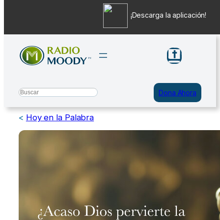
¡Descarga la aplicación!
Saltar
al
contenido
Search
Dona Ahora
<
Hoy en la Palabra