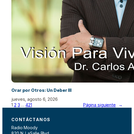
Orar por Otros: Un Deber III
jueves, agosto 6, 2026
1
2
3
…
421
Página siguiente
→
CONTÁCTANOS
Radio Moody
820 N. LaSalle Blvd.