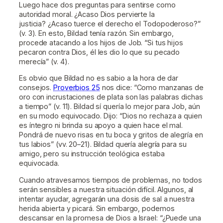
Luego hace dos preguntas para sentirse como
autoridad moral. ¿Acaso Dios pervierte la
justicia? ¿Acaso tuerce el derecho el Todopoderoso?”
(v. 3). En esto, Bildad tenía razón. Sin embargo,
procede atacando a los hijos de Job. “Si tus hijos
pecaron contra Dios, él les dio lo que su pecado
merecía” (v. 4).
Es obvio que Bildad no es sabio a la hora de dar
consejos.
Proverbios 25
nos dice: “Como manzanas de
oro con incrustaciones de plata son las palabras dichas
a tiempo” (v. 11). Bildad sí quería lo mejor para Job, aún
en su modo equivocado. Dijo: “Dios no rechaza a quien
es íntegro ni brinda su apoyo a quien hace el mal.
Pondrá de nuevo risas en tu boca y gritos de alegría en
tus labios” (vv. 20–21). Bildad quería alegría para su
amigo, pero su instrucción teológica estaba
equivocada.
Cuando atravesamos tiempos de problemas, no todos
serán sensibles a nuestra situación difícil. Algunos, al
intentar ayudar, agregarán una dosis de sal a nuestra
herida abierta y picará. Sin embargo, podemos
descansar en la promesa de Dios a Israel: “¿Puede una