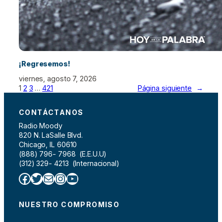
¡Regresemos!
viernes, agosto 7, 2026
1
2
3
…
421
Página siguiente
→
CONTÁCTANOS
Radio Moody
820 N. LaSalle Blvd.
Chicago, IL 60610
(888) 796- 7968 (E.E.U.U)
(312) 329- 4213 (Internacional)
Facebook
Twitter
Correo electrónico
Instagram
YouTube
NUESTRO COMPROMISO