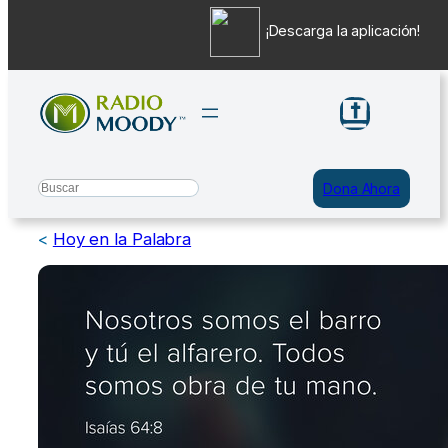
¡Descarga la aplicación!
Saltar
al
contenido
Search
Dona Ahora
<
Hoy en la Palabra