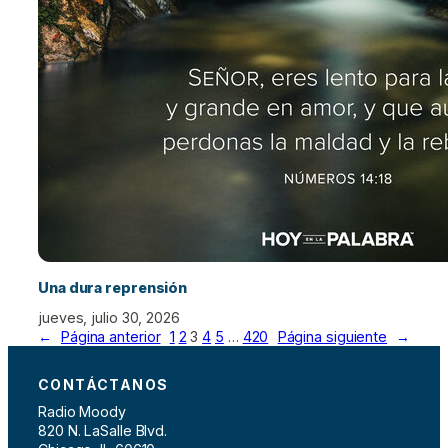
Una dura reprensión
jueves, julio 30, 2026
←
Página anterior
1
2
3
4
5
…
420
Página siguiente
→
CONTÁCTANOS
Radio Moody
820 N. LaSalle Blvd.