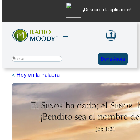
¡Descarga la aplicación!
Saltar
al
contenido
Search
Dona Ahora
<
Hoy en la Palabra