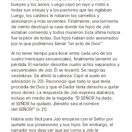
bueyes y los asnos. Luego cayó un rayo y mató a
todas sus ovejas y a los pastores que las vigilaban.
Luego, los caldeos le robaron los camellos y
asesinaron a más sirvientes. Finalmente, una tormenta
de viento destruyó la casa donde los hijos de Job
estaban comiendo y todos murieron. Esta última noticia
fue la peor de todas. Sus hijos habían sido asesinados
por lo que podríamos llamar “un acto de Dios”.
Al no tener tiempo para llorar entre cada uno de los
cuatro mensajes secuenciales, finalmente lamentó su
pérdida. El narrador describe cuatro actos separados y
secuenciales de Job. Él se levantó. Se rasgó las
vestiduras. Se afeitó la cabeza. Cayó al suelo en
adoración (v. 20). Reconoció que todo lo que tenía
procedía de Dios y que el Dador tenía derecho a quitar
esos dones. La respuesta de Job expresa alabanza,
incluso en medio de la tragedia: “El SEÑOR ha dado;
el SEÑOR ha quitado. ¡Bendito sea el nombre
del SEÑOR!” (v. 21).
Habría sido fácil para Job enojarse con el Señor por
quitarle sus posesiones y sus hijos. Sin embargo, el
narrador nos deja ver que así como a Job le