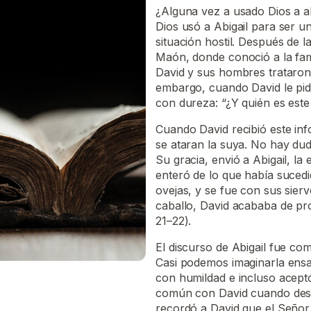
¿Alguna vez a usado Dios a a
Dios usó a Abigail para ser u
situación hostil. Después de 
Maón, donde conoció a la fam
David y sus hombres trataron 
embargo, cuando David le pi
con dureza: “¿Y quién es este t
Cuando David recibió este in
se ataran la suya. No hay du
Su gracia, envió a Abigail, l
enteró de lo que había sucedi
ovejas, y se fue con sus sier
caballo, David acababa de pr
21–22).
El discurso de Abigail fue c
Casi podemos imaginarla ensa
con humildad e incluso acept
común con David cuando desac
recordó a David que el Señor 