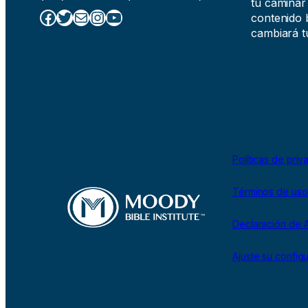
tu caminar
Facebook
Twitter
Correo electrónico
Instagram
YouTube
contenido b
cambiará tu
Políticas de priv
Términos de uso
Declaración de A
Ajuste su config