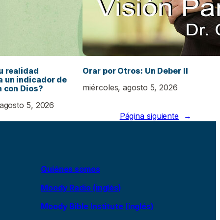
u realidad
Orar por Otros: Un Deber II
 un indicador de
miércoles, agosto 5, 2026
n con Dios?
 agosto 5, 2026
Página siguiente
→
Quiénes somos
Moody Radio (inglés)
Moody Bible Institute (inglés)