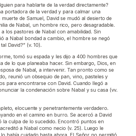
lguien para hablarte de la verdad directamente?
na portadora de la verdad y para calmar una
la muerte de Samuel, David se mudó al desierto de
ilia de Nabal, un hombre rico, pero desagradable.
a los pastores de Nabal con amabilidad. Sin
dió a Nabal bondad a cambio, el hombre se negó
al David?” (v. 10).
forme, tomó su espada y les dijo a 400 hombres que
da de lo que planeaba hacer. Sin embargo, Dios, en
a esposa de Nabal, a intervenir. Tan pronto como se
do, reunió un obsequio de pan, vino, pasteles y
vos para encontrarse con David. Cuando llegó a
onunciar la condenación sobre Nabal y su casa (vv.
ompleto, elocuente y penetrantemente verdadero.
yando en el camino en burro. Se acercó a David
ó la culpa de lo sucedido. Encontró puntos en
reditó a Nabal como necio (v. 25). Luego le
lo había cuidado hasta ahora. El Señor no permitió