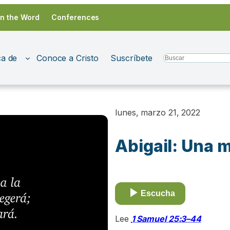
in the Word
Conferences
a de
Conoce a Cristo
Suscríbete
Search
lunes, marzo 21, 2022
Abigail: Una 
Escucha
Lee
1 Samuel 25:3–44