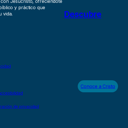
 con Jesucristo, ofreciéndote
íblico y práctico que
Descubre
 vida.
acidad
Conoce a Cristo
ccesibilidad
uración de privacidad