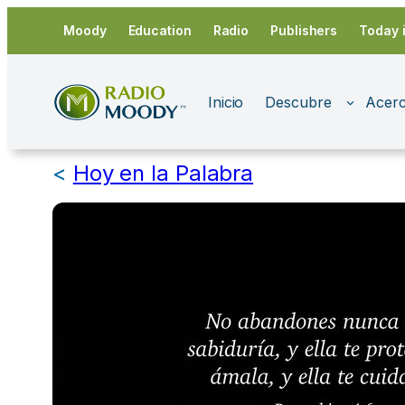
Saltar
Moody
Education
Radio
Publishers
Today 
al
contenido
Inicio
Descubre
Acerc
<
Hoy en la Palabra