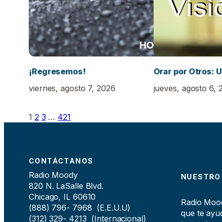
¡Regresemos!
Orar por Otros: U
viernes, agosto 7, 2026
jueves, agosto 6, 
1
2
3
…
421
CONTÁCTANOS
Radio Moody
NUESTRO
820 N. LaSalle Blvd.
Chicago, IL 60610
Radio Moody
(888) 796- 7968 (E.E.U.U)
que te ayud
(312) 329- 4213 (Internacional)