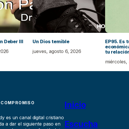
n Deber III
Un Dios temible
EP95. Es t
económica
2026
jueves, agosto 6, 2026
tu relació
miércoles,
Inicio
 COMPROMISO
 es un canal digital cristiano
Escucha
a a dar el siguiente paso en