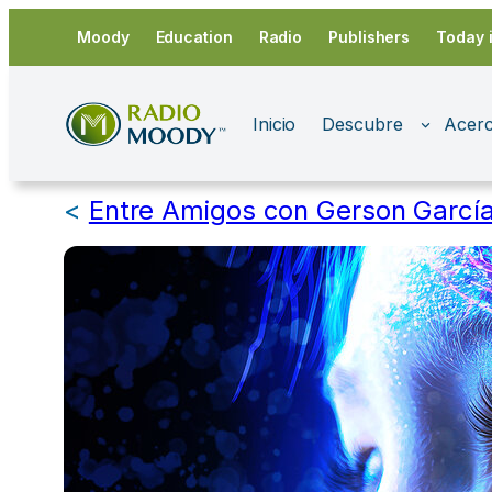
Saltar
Moody
Education
Radio
Publishers
Today 
al
contenido
Inicio
Descubre
Acerc
<
Entre Amigos con Gerson Garcí