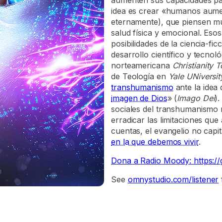
aumenten sus capacidades pa
idea es crear «humanos aume
eternamente), que piensen m
salud física y emocional. Eso
posibilidades de la ciencia-fi
desarrollo científico y tecnoló
norteamericana
Christianity 
de Teología en
Yale UNiversit
transhumanismo
ante la idea
imagen de Dios
» (
Imago Dei
).
sociales del transhumanismo n
erradicar las limitaciones que
cuentas, el evangelio no capi
en la que debemos vivir
.
Dona a Radio Moody: https://
See
omnystudio.com/listener