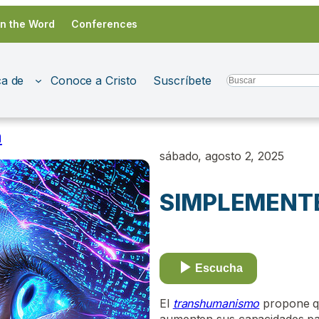
in the Word
Conferences
a de
Conoce a Cristo
Suscríbete
Search
a
sábado, agosto 2, 2025
SIMPLEMENT
Escucha
El
transhumanismo
propone qu