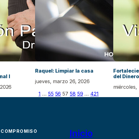
Raquel: Limpiar la casa
Fortaleci
al I
del Dinero 
jueves, marzo 26, 2026
 2026
miércoles,
1
…
55
56
57
58
59
…
421
Inicio
 COMPROMISO