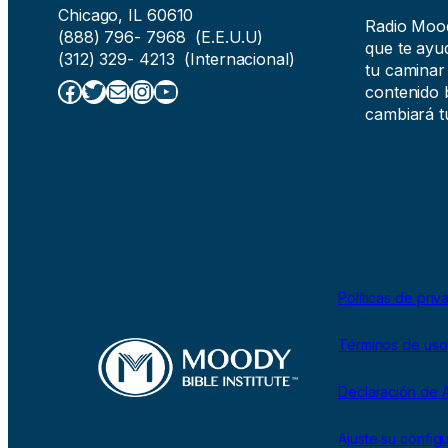
Chicago, IL 60610
Radio Moody
(888) 796- 7968 (E.E.U.U)
que te ayud
(312) 329- 4213 (Internacional)
tu caminar
Facebook
Twitter
Correo electrónico
Instagram
YouTube
contenido b
cambiará tu
Políticas de priv
Términos de uso
Declaración de A
Ajuste su config