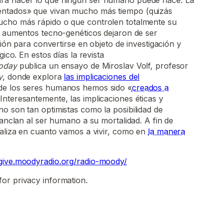
ra hacer lo que ningún ser humano puede hace. La
ntados» que vivan mucho más tiempo (quizás
ucho más rápido o que controlen totalmente su
s aumentos tecno-genéticos dejaron de ser
cción para convertirse en objeto de investigación y
gico. En estos días la revista
Today
publica un ensayo de Miroslav Volf, profesor
y
, donde explora
las implicaciones del
 de los seres humanos hemos sido «
creados a
 Interesantemente, las implicaciones éticas y
o son tan optimistas como la posibilidad de
 anclan al ser humano a su mortalidad. A fin de
taliza en cuanto vamos a vivir, como en
la manera
give.moodyradio.org/radio-moody/
for privacy information.