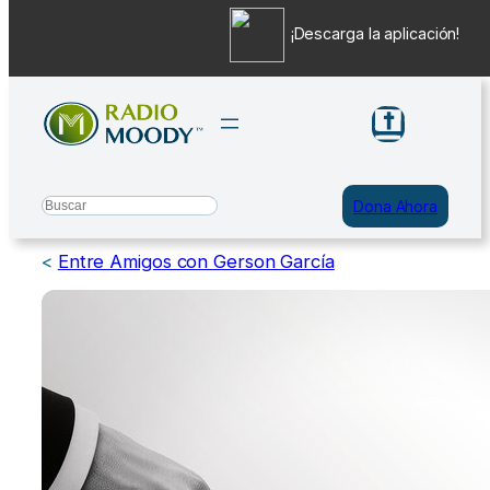
¡Descarga la aplicación!
Saltar
al
contenido
Search
Dona Ahora
<
Entre Amigos con Gerson García