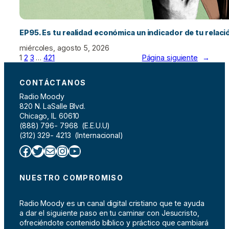
EP95. Es tu realidad económica un indicador de tu relac
miércoles, agosto 5, 2026
1
2
3
…
421
Página siguiente
→
CONTÁCTANOS
Radio Moody
820 N. LaSalle Blvd.
Chicago, IL 60610
(888) 796- 7968 (E.E.U.U)
(312) 329- 4213 (Internacional)
Facebook
Twitter
Correo electrónico
Instagram
YouTube
NUESTRO COMPROMISO
Radio Moody es un canal digital cristiano que te ayuda
a dar el siguiente paso en tu caminar con Jesucristo,
ofreciéndote contenido bíblico y práctico que cambiará