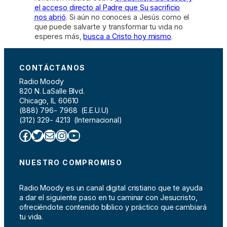
el acceso directo al Padre que Su sacrificio
nos abrió
. Si aún no conoces a Jesús como el
que puede salvarte y transformar tu vida no
esperes más,
busca a Cristo hoy mismo
.
CONTÁCTANOS
Radio Moody
820 N. LaSalle Blvd.
Chicago, IL 60610
(888) 796- 7968 (E.E.U.U)
(312) 329- 4213 (Internacional)
Facebook
Twitter
Correo electrónico
Instagram
YouTube
NUESTRO COMPROMISO
Radio Moody es un canal digital cristiano que te ayuda
a dar el siguiente paso en tu caminar con Jesucristo,
ofreciéndote contenido bíblico y práctico que cambiará
tu vida.