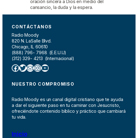
oración sincera a Dios en medio del
cansancio, la duda y la espera.
CONTÁCTANOS
Radio Moody
820 N. LaSalle Blvd.
Chicago, IL 60610
(888) 796- 7968 (E.E.U.U)
(312) 329- 4213 (Internacional)
Facebook
Twitter
Correo electrónico
Instagram
YouTube
NUESTRO COMPROMISO
Radio Moody es un canal digital cristiano que te ayuda
a dar el siguiente paso en tu caminar con Jesucristo,
ofreciéndote contenido bíblico y práctico que cambiará
tu vida.
Inicio