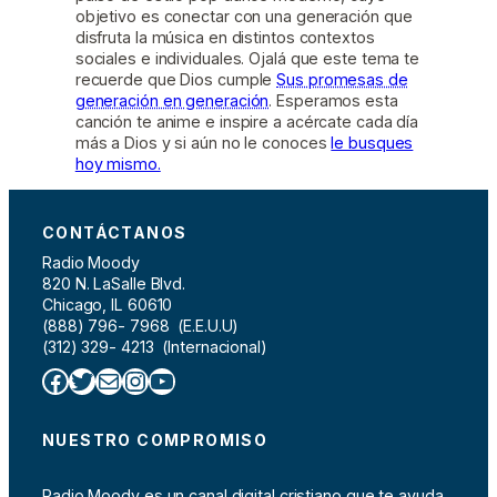
objetivo es conectar con una generación que
disfruta la música en distintos contextos
sociales e individuales. Ojalá que este tema te
recuerde que Dios cumple
Sus promesas de
generación en generación
. Esperamos esta
canción te anime e inspire a acércate cada día
más a Dios y si aún no le conoces
le busques
hoy mismo.
CONTÁCTANOS
Radio Moody
820 N. LaSalle Blvd.
Chicago, IL 60610
(888) 796- 7968 (E.E.U.U)
(312) 329- 4213 (Internacional)
Facebook
Twitter
Correo electrónico
Instagram
YouTube
NUESTRO COMPROMISO
Radio Moody es un canal digital cristiano que te ayuda