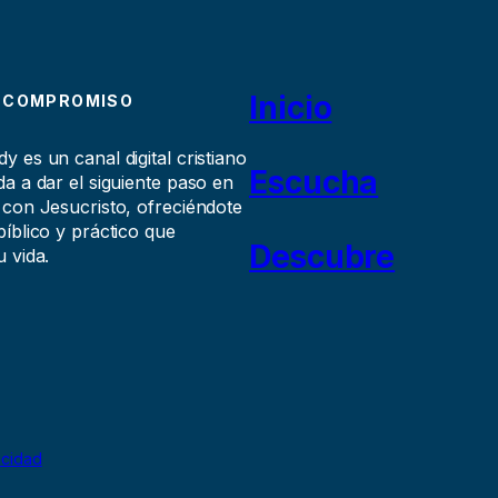
Inicio
 COMPROMISO
 es un canal digital cristiano
Escucha
a a dar el siguiente paso en
 con Jesucristo, ofreciéndote
íblico y práctico que
Descubre
 vida.
acidad