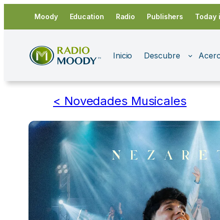
Saltar
Moody
Education
Radio
Publishers
Today 
al
contenido
Inicio
Descubre
Acerc
< Novedades Musicales