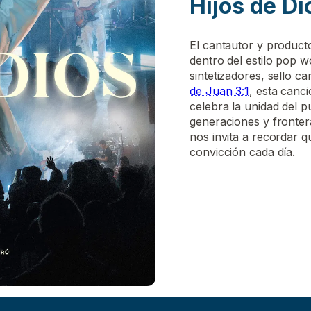
Hijos de Di
El cantautor y produc
dentro del estilo pop 
sintetizadores, sello ca
de Juan 3:1
, esta canci
celebra la unidad del p
generaciones y fronter
nos invita a recordar q
convicción cada día.