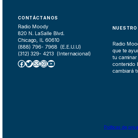
CONTÁCTANOS
Radio Moody
NUESTRO
820 N. LaSalle Blvd.
Chicago, IL 60610
Radio Moody
(888) 796- 7968 (E.E.U.U)
que te ayud
(312) 329- 4213 (Internacional)
tu caminar
Facebook
Twitter
Correo electrónico
Instagram
YouTube
contenido b
cambiará tu
Políticas de priv