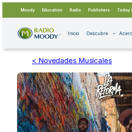
Saltar
Moody
Education
Radio
Publishers
Today 
al
contenido
Inicio
Descubre
Acerc
< Novedades Musicales