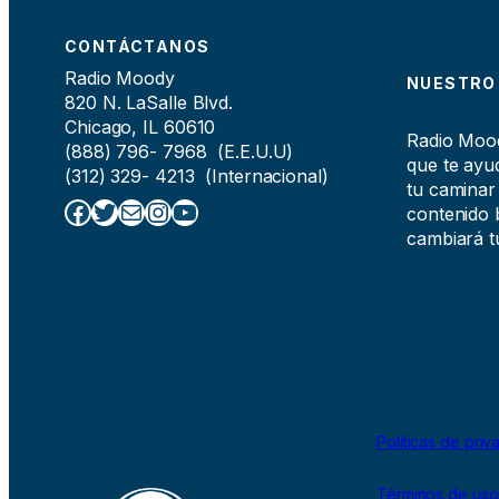
CONTÁCTANOS
Radio Moody
NUESTRO
820 N. LaSalle Blvd.
Chicago, IL 60610
Radio Moody
(888) 796- 7968 (E.E.U.U)
que te ayud
(312) 329- 4213 (Internacional)
tu caminar
Facebook
Twitter
Correo electrónico
Instagram
YouTube
contenido b
cambiará tu
Políticas de priv
Términos de uso