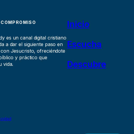
Inicio
 COMPROMISO
 es un canal digital cristiano
Escucha
a a dar el siguiente paso en
 con Jesucristo, ofreciéndote
íblico y práctico que
Descubre
 vida.
acidad