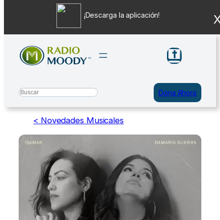
¡Descarga la aplicación!
Saltar
al
contenido
Search
Dona Ahora
< Novedades Musicales