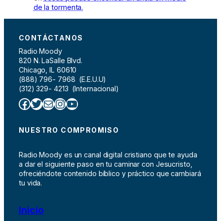
de la tormenta.
CONTÁCTANOS
Radio Moody
820 N. LaSalle Blvd.
Chicago, IL 60610
(888) 796- 7968 (E.E.U.U)
(312) 329- 4213 (Internacional)
Facebook
Twitter
Correo electrónico
Instagram
YouTube
NUESTRO COMPROMISO
Radio Moody es un canal digital cristiano que te ayuda
a dar el siguiente paso en tu caminar con Jesucristo,
ofreciéndote contenido bíblico y práctico que cambiará
tu vida.
Inicio