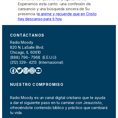
Esperamos esta canto -una confesión de
cansancio y una búsqueda sincera de Su
presencia t
e anime y recuerde que en Cristo
hay descanso para ti hoy
.
CONTÁCTANOS
Radio Moody
820 N. LaSalle Blvd.
Chicago, IL 60610
(888) 796- 7968 (E.E.U.U)
(312) 329- 4213 (Internacional)
Facebook
Twitter
Correo electrónico
Instagram
YouTube
NUESTRO COMPROMISO
Radio Moody es un canal digital cristiano que te ayuda
a dar el siguiente paso en tu caminar con Jesucristo,
ofreciéndote contenido bíblico y práctico que cambiará
tu vida.