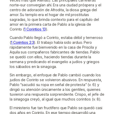
veces más que Atenas). Las principales carreteras
norte–sur convergían ahí. Era una ciudad próspera y el
centro de adoración de Afrodita, la diosa griega del
amor. Su templo era el hogar de mil prostitutas
sagradas, lo que brinda contexto para el capítulo del
amor en la primera carta de Pablo a la iglesia de
Corinto (
1 Corintios 13
).
Cuando Pablo llegó a Corinto, estaba débil y temeroso
(
1 Corintios 2:3
). El trabajo había sido arduo. Pero
rápidamente fue bienvenido en la casa de Priscila y
Aquila sus compañeros fabricantes de tiendas. Pablo
se quedó con ellos, haciendo tiendas durante la
semana y predicando el evangelio a judíos y griegos
los sábados en la sinagoga.
Sin embargo, el enfoque de Pablo cambió cuando los
judíos de Corinto se volvieron abusivos. En respuesta,
Pablo “sacudió su ropa en señal de protesta” (v. 6) y
dirigió su atención únicamente a los gentiles, quienes
tuvieron una respuesta sorprendente. Crispo, el jefe de
la sinagoga creyó, al igual que muchos corintios (v. 8).
El ministerio fue tan fructífero que Pablo se quedó casi
dos años en Corinto. En ese tiempo desarrolló una