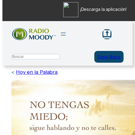
¡Descarga la aplicación!
Saltar
al
contenido
Search
Dona Ahora
<
Hoy en la Palabra