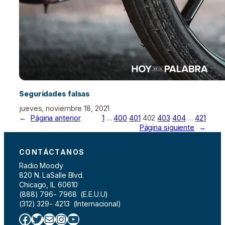
Seguridades falsas
jueves, noviembre 18, 2021
←
Página anterior
1
…
400
401
402
403
404
…
421
Página siguiente
→
CONTÁCTANOS
Radio Moody
820 N. LaSalle Blvd.
Chicago, IL 60610
(888) 796- 7968 (E.E.U.U)
(312) 329- 4213 (Internacional)
Facebook
Twitter
Correo electrónico
Instagram
YouTube