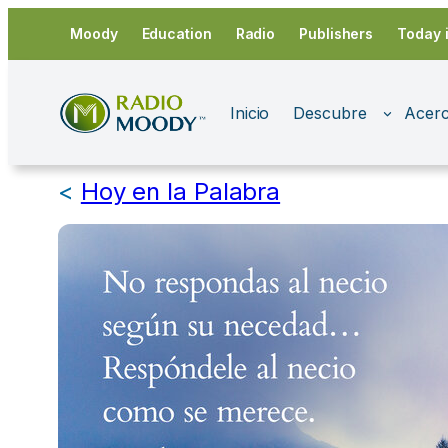
Saltar
Moody
Education
Radio
Publishers
Today 
al
contenido
Inicio
Descubre
Acerc
<
Hoy en la Palabra