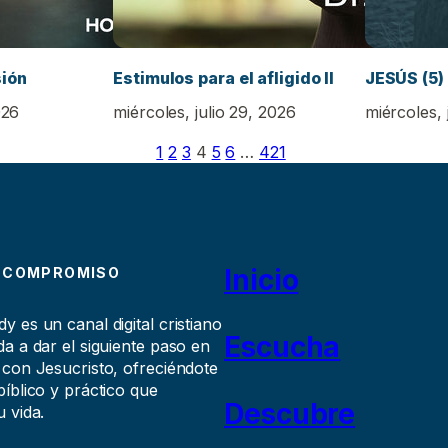
sión
Estimulos para el afligido II
JESÚS (5)
026
miércoles, julio 29, 2026
miércoles, 
1
2
3
4
5
6
…
421
Inicio
 COMPROMISO
 es un canal digital cristiano
Escucha
a a dar el siguiente paso en
 con Jesucristo, ofreciéndote
íblico y práctico que
Descubre
 vida.