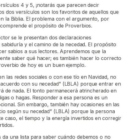
rsículos 4 y 5, ¡notarás que parecen decir
os dos versículos son los favoritos de aquellos que
n la Biblia. El problema con el argumento, por
o comprende el propósito de Proverbios.
lector se le presentan dos declaraciones
 sabiduría y el camino de la necedad. El propósito
cer sabios a sus lectores. Aprendemos que la
ente saber qué hacer; es también hacer lo correcto
roverbio de hoy es un buen ejemplo.
n las redes sociales o con ese tío en Navidad, no
e acuerdo con su necedad” (LBLA) porque entrar en
irá de nada. El tonto permanecerá atrincherado en
 digas o hagas. Responder a esa persona es un
ocional. Sin embargo, también hay ocasiones en las
cio según su necedad” (LBLA) porque la persona
te caso, el tiempo y la energía invertidos en corregir
rtidos.
s da una lista para saber cuándo debemos o no