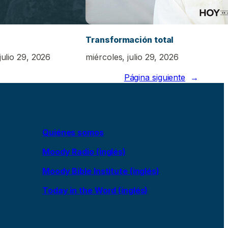
Transformación total
julio 29, 2026
miércoles, julio 29, 2026
Página siguiente
→
Quiénes somos
Moody Radio (inglés)
Moody Bible Institute (inglés)
Today in the Word (inglés)