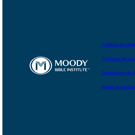
Políticas de priv
Términos de uso
Declaración de A
Ajuste su config