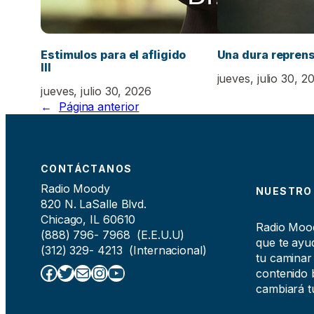
Estimulos para el afligido
Una dura repren
III
jueves, julio 30, 2
jueves, julio 30, 2026
←
Página anterior
CONTÁCTANOS
Radio Moody
NUESTRO
820 N. LaSalle Blvd.
Chicago, IL 60610
Radio Moody
(888) 796- 7968 (E.E.U.U)
que te ayud
(312) 329- 4213 (Internacional)
tu caminar
Facebook
Twitter
Correo electrónico
Instagram
YouTube
contenido b
cambiará tu