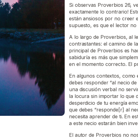
Si observas Proverbios 26, ve
exactamente lo contrario! Est
están ansiosos por no creer e
supuesto, es que el lector n
A lo largo de Proverbios, al 
contrastantes: el camino de la
principal de Proverbios es ha
sabiduría es más que simplem
en el momento correcto. El p
En algunos contextos, como e
debes responder “al necio d
una discusión verbal no serv
la locura sin importar lo que
desperdicio de tu energía em
que debes “responde[r] al ne
necesita aprender de ti. En es
a este necio estarán bien inve
El autor de Proverbios no no