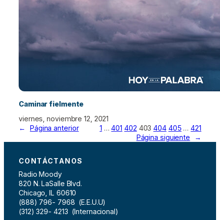
Caminar fielmente
viernes, noviembre 12, 2021
←
Página anterior
1
…
401
402
403
404
405
…
421
Página siguiente
→
CONTÁCTANOS
Radio Moody
820 N. LaSalle Blvd.
Chicago, IL 60610
(888) 796- 7968 (E.E.U.U)
(312) 329- 4213 (Internacional)