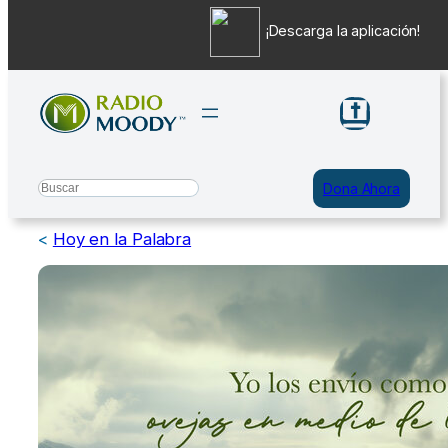
¡Descarga la aplicación!
Saltar
al
contenido
Search
Dona Ahora
<
Hoy en la Palabra