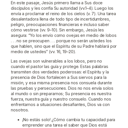
En este pasaje, Jesús primero llama a Sus doce
discípulos y les confía Su autoridad (vv.1–4). Luego los
envía a proclamar el reino de los cielos (v. 7). Una tarea
desalentadora llena de todo tipo de incertidumbres,
peligro, preocupaciones financieras e incluso saber
cómo vestirse (vv. 9–10). Sin embargo, Jesús les
asegura: “Yo los envío como ovejas en medio de lobos
. . . no se preocupen . . . porque no serán ustedes los
que hablen, sino que el Espíritu de su Padre hablará por
medio de ustedes” (vv. 16, 19–20).
Las ovejas son vulnerables a los lobos, pero no
cuando el pastor las guía y protege. Estas palabras
transmiten dos verdades poderosas: el Espíritu y la
presencia de Dios fortalecen a Sus siervos para la
misión, y esa misma presencia nos consuela durante
las pruebas y persecuciones. Dios no nos envía solos
al mundo o sin prepararnos; Su presencia es nuestra
fuerza, nuestra guía y nuestro consuelo. Cuando nos
enfrentamos a situaciones desafiantes, Dios va con
nosotros.
¡No estás solo! ¿Cómo cambia tu capacidad para
emprender una tarea el saber que Dios está