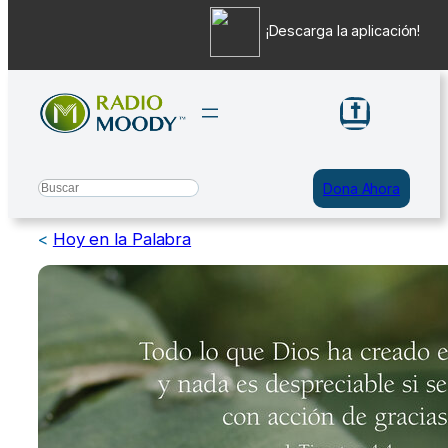
¡Descarga la aplicación!
Saltar
al
contenido
Search
Dona Ahora
<
Hoy en la Palabra