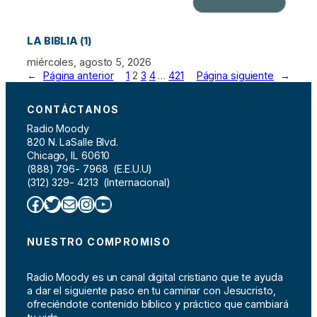
LA BIBLIA (1)
miércoles, agosto 5, 2026
←
Página anterior
1
2
3
4
…
421
Página siguiente
→
CONTÁCTANOS
Radio Moody
820 N. LaSalle Blvd.
Chicago, IL 60610
(888) 796- 7968 (E.E.U.U)
(312) 329- 4213 (Internacional)
Facebook
Twitter
Correo electrónico
Instagram
YouTube
NUESTRO COMPROMISO
Radio Moody es un canal digital cristiano que te ayuda
a dar el siguiente paso en tu caminar con Jesucristo,
ofreciéndote contenido bíblico y práctico que cambiará