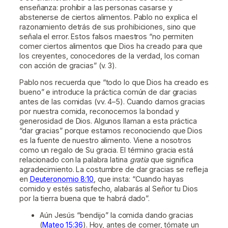
enseñanza: prohibir a las personas casarse y
abstenerse de ciertos alimentos. Pablo no explica el
razonamiento detrás de sus prohibiciones, sino que
señala el error. Estos falsos maestros “no permiten
comer ciertos alimentos que Dios ha creado para que
los creyentes, conocedores de la verdad, los coman
con acción de gracias” (v. 3).
Pablo nos recuerda que “todo lo que Dios ha creado es
bueno” e introduce la práctica común de dar gracias
antes de las comidas (vv. 4–5). Cuando damos gracias
por nuestra comida, reconocemos la bondad y
generosidad de Dios. Algunos llaman a esta práctica
“dar gracias” porque estamos reconociendo que Dios
es la fuente de nuestro alimento. Viene a nosotros
como un regalo de Su gracia. El término gracia está
relacionado con la palabra latina
gratia
que significa
agradecimiento. La costumbre de dar gracias se refleja
en
Deuteronomio 8:10
, que insta: “Cuando hayas
comido y estés satisfecho, alabarás al Señor tu Dios
por la tierra buena que te habrá dado”.
Aún Jesús “bendijo” la comida dando gracias
(
Mateo 15:36
). Hoy, antes de comer, tómate un