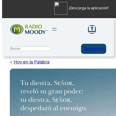
¡Descarga la aplicación!
Saltar
al
contenido
Search
Dona Ahora
<
Hoy en la Palabra