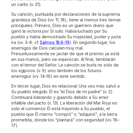
un canto (v. 21).
Su canción, puntuada por declaraciones de la suprema
grandeza de Dios (vv. 11, 18), tiene al menos tres temas
principales. Primero, Dios es un guerrero divino que
ganó la victoria por Sí solo. Había luchado por Su
pueblo y había demostrado Su majestad, poder y justa
ira (vv. 3–8; cf.
Salmos 18:6–19
). En segundo lugar, los
enemigos de Dios calculan muy mal.
Presuntuosamente se jactan de que el premio ya está
en sus manos, pero se equivocan. Al final, temblarán
con el temor del Señor. La canción se burla no solo de
los egipcios (v. 9) sino también de los futuros
enemigos (vv. 14–16) en este sentido.
En tercer lugar, Dios es relacional. Una vez más salvó a
Su pueblo elegido. Él es “el Dios de mi padre” (v. 2).
Continuará liderando y guiando debido a Su amor
infalible del pacto (v. 13). La liberación del Mar Rojo es
solo el comienzo: Él está trayendo a Su pueblo, el
pueblo que Él mismo “compró” o “adquirió”, a la tierra
prometida, donde los “plantará” con seguridad (vv. 16–
17).