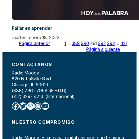
Fallar en aprender
martes, enero 18, 2022
←
Página anterior
1
…
389
390
391
392
393
…
421
Página siguiente
→
CONTÁCTANOS
Radio Moody
820 N. LaSalle Blvd.
Chicago, IL 60610
(888) 796- 7968 (E.E.U.U)
(312) 329- 4213 (Internacional)
Facebook
Twitter
Correo electrónico
Instagram
YouTube
NUESTRO COMPROMISO
Radio Moody es un canal digital cristiano que te ayuda