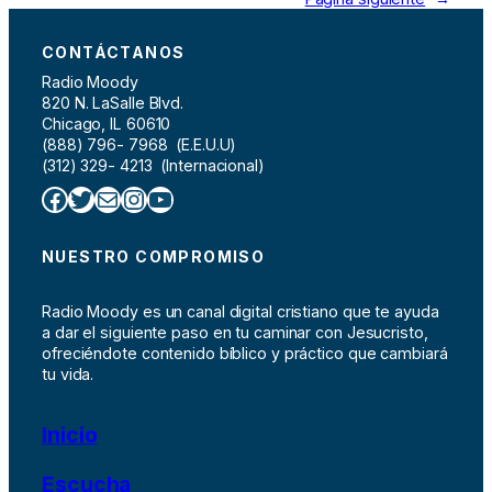
CONTÁCTANOS
Radio Moody
820 N. LaSalle Blvd.
Chicago, IL 60610
(888) 796- 7968 (E.E.U.U)
(312) 329- 4213 (Internacional)
Facebook
Twitter
Correo electrónico
Instagram
YouTube
NUESTRO COMPROMISO
Radio Moody es un canal digital cristiano que te ayuda
a dar el siguiente paso en tu caminar con Jesucristo,
ofreciéndote contenido bíblico y práctico que cambiará
tu vida.
Inicio
Escucha