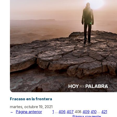
Fracaso en la frontera
martes, octubre 19, 2021
←
Página anterior
1
…
406
407
408
409
410
…
421
Página siguiente
→