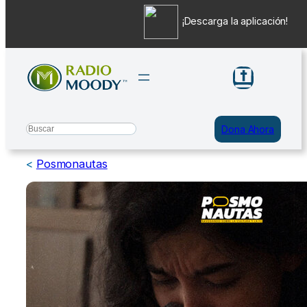
¡Descarga la aplicación!
Saltar
al
contenido
Search
Dona Ahora
<
Posmonautas