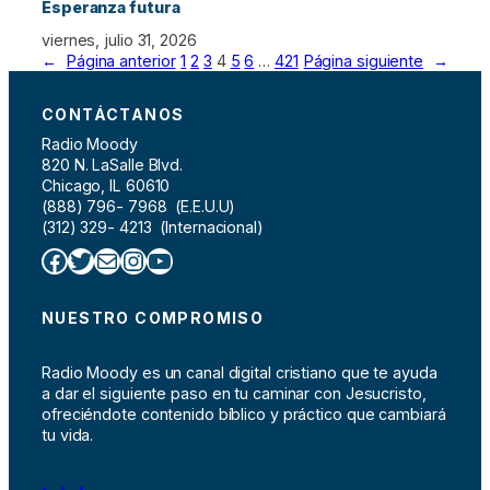
Esperanza futura
viernes, julio 31, 2026
←
Página anterior
1
2
3
4
5
6
…
421
Página siguiente
→
CONTÁCTANOS
Radio Moody
820 N. LaSalle Blvd.
Chicago, IL 60610
(888) 796- 7968 (E.E.U.U)
(312) 329- 4213 (Internacional)
Facebook
Twitter
Correo electrónico
Instagram
YouTube
NUESTRO COMPROMISO
Radio Moody es un canal digital cristiano que te ayuda
a dar el siguiente paso en tu caminar con Jesucristo,
ofreciéndote contenido bíblico y práctico que cambiará
tu vida.