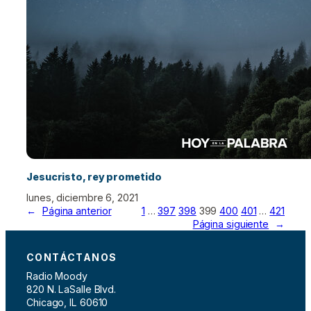
Jesucristo, rey prometido
lunes, diciembre 6, 2021
←
Página anterior
1
…
397
398
399
400
401
…
421
Página siguiente
→
CONTÁCTANOS
Radio Moody
820 N. LaSalle Blvd.
Chicago, IL 60610