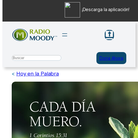
¡Descarga la aplicación!
Saltar
al
contenido
Search
Dona Ahora
<
Hoy en la Palabra