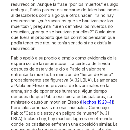
resurrección. Aunque la frase “por los muertos” es algo
ambigua, Pablo parece distanciarse de tales bautismos
al describirlos como algo que otros hacen. “Si no hay
resurrección, ¿qué sacan los que se bautizan por los
muertos?”, pregunta. “Si en definitiva los muertos no
resucitan, ¿por qué se bautizan por ellos?” Cualquiera
que fuera el propósito que los corintios pensaran que
podía tener ese rito, no tenía sentido si no existía la
resurrección.
Pablo apeló a su propio ejemplo como evidencia de la
esperanza de la resurrección. La certeza de la vida
después de esta vida le dio a Pablo el valor para
enfrentar la muerte. La mención de “fieras de Éfeso”
probablemente sea figurativa (v. 32 LBLA). La amenaza
a Pablo en Éfeso no provenía de los animales en la
arena, sino de oponentes humanos. Algún tiempo
después de que Pablo escribiera estas palabras, su
ministerio causó un motín en Éfeso (
Hechos 19:23–41
).
Pero tales amenazas no eran inusuales. Como dijo
Pablo: “Cada día estoy en peligro de muerte” (v. 31
LBLA). Incluso hoy, hay muchos lugares en el mundo
donde los cristianos enfrentan una oposición similar. La
seguridad de la resurrección corporal les da el valor