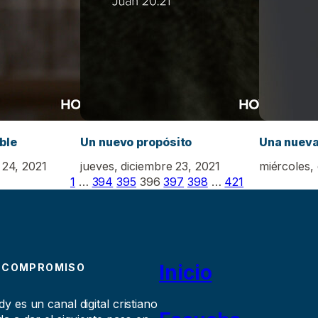
ble
Un nuevo propósito
Una nueva
 24, 2021
jueves, diciembre 23, 2021
miércoles,
1
…
394
395
396
397
398
…
421
Inicio
 COMPROMISO
 es un canal digital cristiano