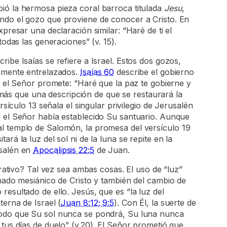
ió la hermosa pieza coral barroca titulada
Jesu
,
ndo el gozo que proviene de conocer a Cristo. En
xpresar una declaración similar: “Haré de ti el
todas las generaciones” (v. 15).
ibe Isaías se refiere a Israel. Estos dos gozos,
hamente entrelazados.
Isaías 60
describe el gobierno
7, el Señor promete: “Haré que la paz te gobierne y
es más que una descripción de que se restaurará la
ersículo 13 señala el singular privilegio de Jerusalén
e el Señor había establecido Su santuario. Aunque
l templo de Salomón, la promesa del versículo 19
ará la luz del sol ni de la luna se repite en la
usalén en
Apocalipsis 22:5
de Juan.
gurativo? Tal vez sea ambas cosas. El uso de “luz”
inado mesiánico de Cristo y también del cambio de
resultado de ello. Jesús, que es “la luz del
terna de Israel (
Juan 8:12; 9:5
). Con Él, la suerte de
modo que Su sol nunca se pondrá, Su luna nunca
 tus días de duelo” (v.20). El Señor prometió que,