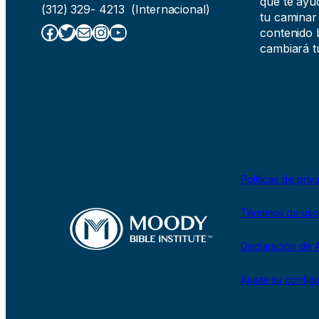
que te ayud
(312) 329- 4213 (Internacional)
tu caminar
Facebook
Twitter
Correo electrónico
Instagram
YouTube
contenido b
cambiará tu
Políticas de priv
Términos de uso
Declaración de A
Ajuste su config