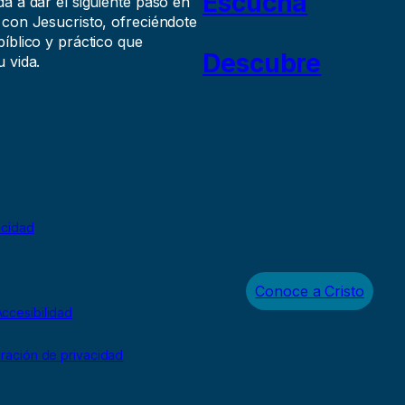
Escucha
a a dar el siguiente paso en
 con Jesucristo, ofreciéndote
íblico y práctico que
Descubre
 vida.
acidad
Conoce a Cristo
ccesibilidad
uración de privacidad