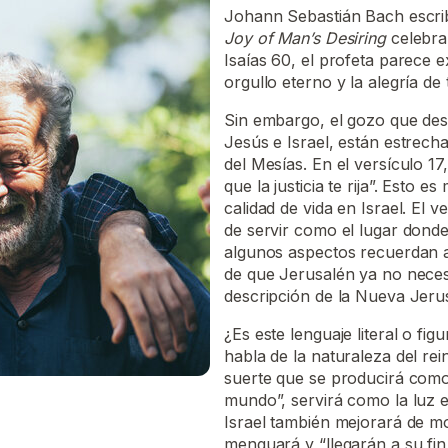
Johann Sebastián Bach escrib
Joy of Man’s Desiring
celebra
Isaías 60, el profeta parece e
orgullo eterno y la alegría de 
Sin embargo, el gozo que descr
Jesús e Israel, están estrec
del Mesías. En el versículo 1
que la justicia te rija”. Esto 
calidad de vida en Israel. El v
de servir como el lugar dond
algunos aspectos recuerdan a
de que Jerusalén ya no necesit
descripción de la Nueva Jer
¿Es este lenguaje literal o fi
habla de la naturaleza del re
suerte que se producirá como 
mundo”, servirá como la luz e
Israel también mejorará de 
menguará y “llegarán a su fin