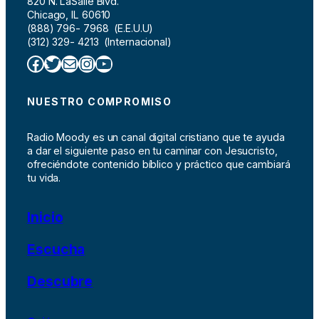
820 N. LaSalle Blvd.
Chicago, IL 60610
(888) 796- 7968 (E.E.U.U)
(312) 329- 4213 (Internacional)
Facebook
Twitter
Correo electrónico
Instagram
YouTube
NUESTRO COMPROMISO
Radio Moody es un canal digital cristiano que te ayuda
a dar el siguiente paso en tu caminar con Jesucristo,
ofreciéndote contenido bíblico y práctico que cambiará
tu vida.
Inicio
Escucha
Descubre