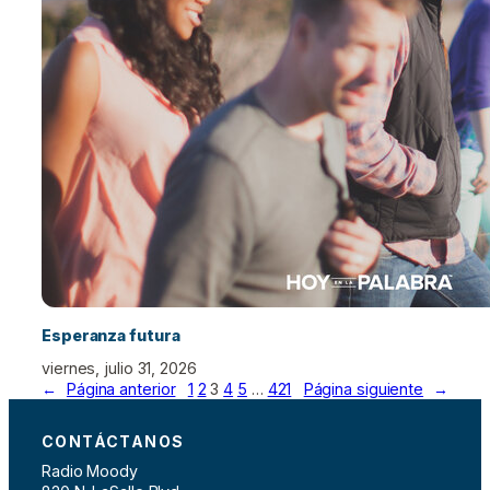
Esperanza futura
viernes, julio 31, 2026
←
Página anterior
1
2
3
4
5
…
421
Página siguiente
→
CONTÁCTANOS
Radio Moody