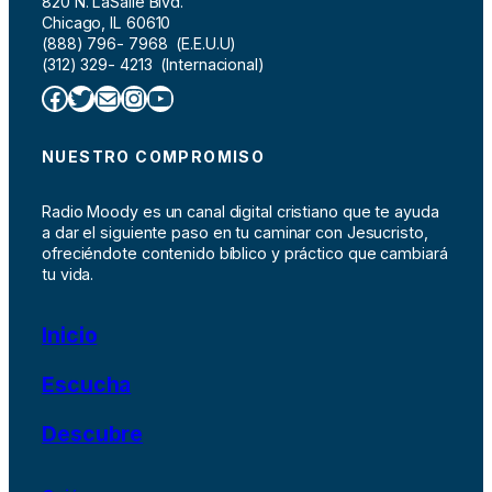
820 N. LaSalle Blvd.
Chicago, IL 60610
(888) 796- 7968 (E.E.U.U)
(312) 329- 4213 (Internacional)
Facebook
Twitter
Correo electrónico
Instagram
YouTube
NUESTRO COMPROMISO
Radio Moody es un canal digital cristiano que te ayuda
a dar el siguiente paso en tu caminar con Jesucristo,
ofreciéndote contenido bíblico y práctico que cambiará
tu vida.
Inicio
Escucha
Descubre