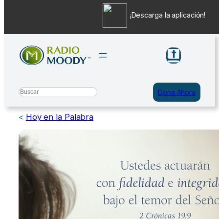
¡Descarga la aplicación!
Saltar
al
contenido
Search
Dona Ahora
<
Hoy en la Palabra