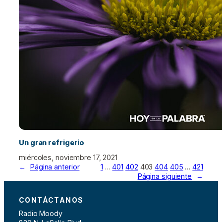
Un gran refrigerio
miércoles, noviembre 17, 2021
←
Página anterior
1
…
401
402
403
404
405
…
421
Página siguiente
→
CONTÁCTANOS
Radio Moody