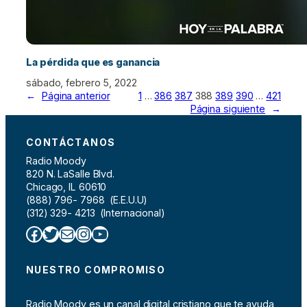
La pérdida que es ganancia
sábado, febrero 5, 2022
←
Página anterior
1
…
386
387
388
389
390
…
421
Página siguiente
→
CONTÁCTANOS
Radio Moody
820 N. LaSalle Blvd.
Chicago, IL 60610
(888) 796- 7968 (E.E.U.U)
(312) 329- 4213 (Internacional)
Facebook
Twitter
Correo electrónico
Instagram
YouTube
NUESTRO COMPROMISO
Radio Moody es un canal digital cristiano que te ayuda