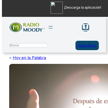
¡Descarga la aplicación!
Saltar
al
contenido
Search
Dona Ahora
<
Hoy en la Palabra