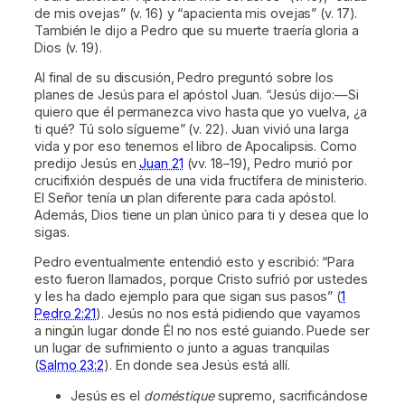
de mis ovejas” (v. 16) y “apacienta mis ovejas” (v. 17).
También le dijo a Pedro que su muerte traería gloria a
Dios (v. 19).
Al final de su discusión, Pedro preguntó sobre los
planes de Jesús para el apóstol Juan. “Jesús dijo:—Si
quiero que él permanezca vivo hasta que yo vuelva, ¿a
ti qué? Tú solo sígueme” (v. 22). Juan vivió una larga
vida y por eso tenemos el libro de Apocalipsis. Como
predijo Jesús en
Juan 21
(vv. 18–19), Pedro murió por
crucifixión después de una vida fructífera de ministerio.
El Señor tenía un plan diferente para cada apóstol.
Además, Dios tiene un plan único para ti y desea que lo
sigas.
Pedro eventualmente entendió esto y escribió: “Para
esto fueron llamados, porque Cristo sufrió por ustedes
y les ha dado ejemplo para que sigan sus pasos” (
1
Pedro 2:21
). Jesús no nos está pidiendo que vayamos
a ningún lugar donde Él no nos esté guiando. Puede ser
un lugar de sufrimiento o junto a aguas tranquilas
(
Salmo 23:2
). En donde sea Jesús está allí.
Jesús es el
doméstique
supremo, sacrificándose