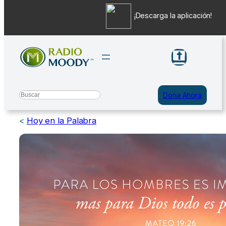
¡Descarga la aplicación!
Saltar
al
contenido
Search
Dona Ahora
<
Hoy en la Palabra