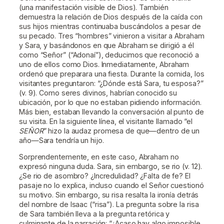
(una manifestación visible de Dios). También
demuestra la relación de Dios después de la caída con
sus hijos mientras continuaba buscándolos a pesar de
su pecado. Tres “hombres” vinieron a visitar a Abraham
y Sara, y basándonos en que Abraham se dirigió a él
como “Señor” (“Adonaí”), deducimos que reconoció a
uno de ellos como Dios. Inmediatamente, Abraham
ordenó que preparara una fiesta. Durante la comida, los
visitantes preguntaron: “¿Dónde está Sara, tu esposa?”
(v. 9). Como seres divinos, habrían conocido su
ubicación, por lo que no estaban pidiendo información.
Más bien, estaban llevando la conversación al punto de
su visita. En la siguiente línea, el visitante llamado “el
SEÑOR
” hizo la audaz promesa de que—dentro de un
año—Sara tendría un hijo.
Sorprendentemente, en este caso, Abraham no
expresó ninguna duda. Sara, sin embargo, se rio (v. 12).
¿Se rio de asombro? ¿Incredulidad? ¿Falta de fe? El
pasaje no lo explica, incluso cuando el Señor cuestionó
su motivo. Sin embargo, su risa resalta la ironía detrás
del nombre de Isaac (“risa”). La pregunta sobre la risa
de Sara también lleva a la pregunta retórica y
culminante de la narración: “¿Acaso hay algo imposible