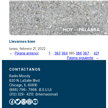
Llevarnos bien
lunes, febrero 21, 2022
←
Página anterior
1
…
383
384
385
386
387
…
421
Página siguiente
→
CONTÁCTANOS
Radio Moody
820 N. LaSalle Blvd.
Chicago, IL 60610
(888) 796- 7968 (E.E.U.U)
(312) 329- 4213 (Internacional)
Facebook
Twitter
Correo electrónico
Instagram
YouTube