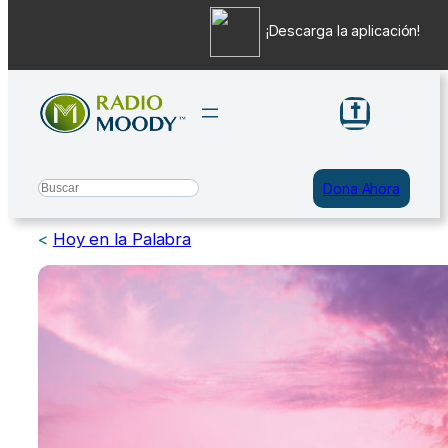
¡Descarga la aplicación!
Saltar
al
contenido
Search
Dona Ahora
<
Hoy en la Palabra