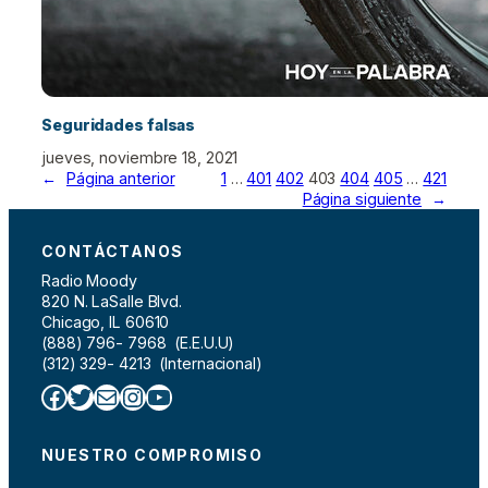
Seguridades falsas
jueves, noviembre 18, 2021
←
Página anterior
1
…
401
402
403
404
405
…
421
Página siguiente
→
CONTÁCTANOS
Radio Moody
820 N. LaSalle Blvd.
Chicago, IL 60610
(888) 796- 7968 (E.E.U.U)
(312) 329- 4213 (Internacional)
Facebook
Twitter
Correo electrónico
Instagram
YouTube
NUESTRO COMPROMISO