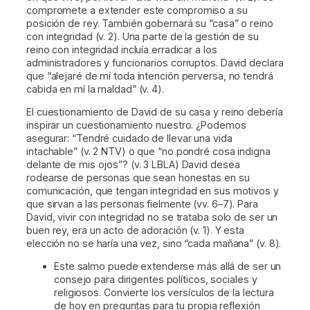
compromete a extender este compromiso a su
posición de rey. También gobernará su “casa” o reino
con integridad (v. 2). Una parte de la gestión de su
reino con integridad incluía erradicar a los
administradores y funcionarios corruptos. David declara
que “alejaré de mí toda intención perversa, no tendrá
cabida en mí la maldad” (v. 4).
El cuestionamiento de David de su casa y reino debería
inspirar un cuestionamiento nuestro. ¿Podemos
asegurar: “Tendré cuidado de llevar una vida
intachable” (v. 2 NTV) o que “no pondré cosa indigna
delante de mis ojos”? (v. 3 LBLA) David desea
rodearse de personas que sean honestas en su
comunicación, que tengan integridad en sus motivos y
que sirvan a las personas fielmente (vv. 6–7). Para
David, vivir con integridad no se trataba solo de ser un
buen rey, era un acto de adoración (v. 1). Y esta
elección no se haría una vez, sino “cada mañana” (v. 8).
Este salmo puede extenderse más allá de ser un
consejo para dirigentes políticos, sociales y
religiosos. Convierte los versículos de la lectura
de hoy en preguntas para tu propia reflexión