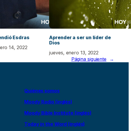
ndió Esdras
Aprender a ser un líder de
Dios
nero 14, 2022
jueves, enero 13, 2022
Página siguiente
→
Quiénes somos
Moody Radio (inglés)
Moody Bible Institute (inglés)
Today in the Word (inglés)