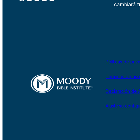
cambiará tu
Políticas de priv
Términos de uso
Declaración de A
Ajuste su config