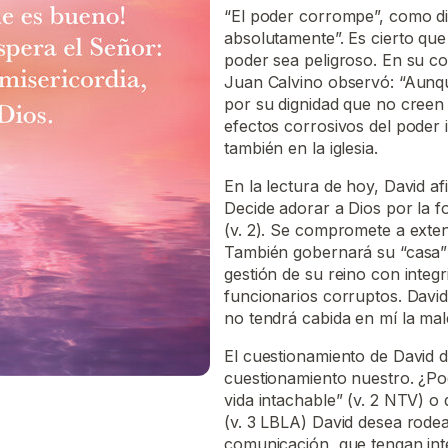
“El poder corrompe”, como di
absolutamente”. Es cierto qu
poder sea peligroso. En su c
Juan Calvino observó: “Aunqu
por su dignidad que no creen
efectos corrosivos del poder 
también en la iglesia.
En la lectura de hoy, David af
Decide adorar a Dios por la f
(v. 2). Se compromete a exte
También gobernará su “casa” o
gestión de su reino con integr
funcionarios corruptos. David
no tendrá cabida en mí la mald
El cuestionamiento de David d
cuestionamiento nuestro. ¿Po
vida intachable” (v. 2 NTV) o
(v. 3 LBLA) David desea rode
comunicación, que tengan int