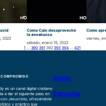
avid
Como Caín desaprovechó
Como apre
la enseñanza
, 2022
viernes, e
sábado, enero 15, 2022
1
…
390
391
392
393
394
…
421
Inicio
 COMPROMISO
 es un canal digital cristiano
Escucha
a a dar el siguiente paso en
 con Jesucristo, ofreciéndote
íblico y práctico que