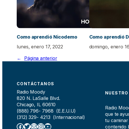
Como aprendió Nicodemo
Como aprendió D
lunes, enero 17, 2022
domingo, enero 16
←
Página anterior
CONTÁCTANOS
Radio Moody
NUESTRO
820 N. LaSalle Blvd.
Chicago, IL 60610
Radio Moody
(888) 796- 7968 (E.E.U.U)
que te ayud
(312) 329- 4213 (Internacional)
tu caminar
Facebook
Twitter
Correo electrónico
Instagram
YouTube
contenido b