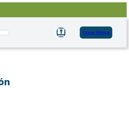
Dona Ahora
ión