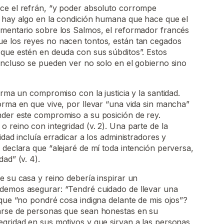
ce el refrán, “y poder absoluto corrompe
e hay algo en la condición humana que hace que el
omentario sobre los Salmos, el reformador francés
e los reyes no nacen tontos, están tan cegados
 que estén en deuda con sus súbditos”. Estos
incluso se pueden ver no solo en el gobierno sino
irma un compromiso con la justicia y la santidad.
orma en que vive, por llevar “una vida sin mancha”
nder este compromiso a su posición de rey.
 reino con integridad (v. 2). Una parte de la
idad incluía erradicar a los administradores y
 declara que “alejaré de mí toda intención perversa,
ad” (v. 4).
e su casa y reino debería inspirar un
demos asegurar: “Tendré cuidado de llevar una
 que “no pondré cosa indigna delante de mis ojos”?
arse de personas que sean honestas en su
egridad en sus motivos y que sirvan a las personas