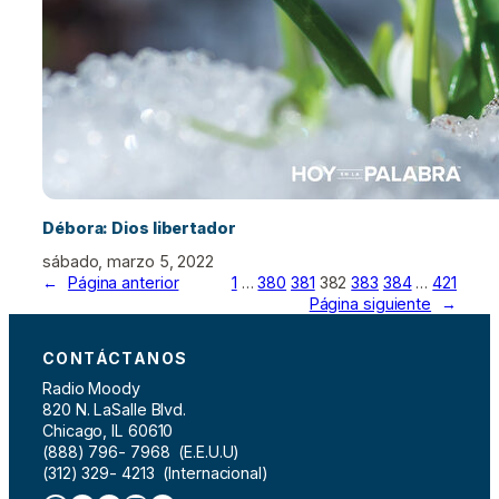
Débora: Dios libertador
sábado, marzo 5, 2022
←
Página anterior
1
…
380
381
382
383
384
…
421
Página siguiente
→
CONTÁCTANOS
Radio Moody
820 N. LaSalle Blvd.
Chicago, IL 60610
(888) 796- 7968 (E.E.U.U)
(312) 329- 4213 (Internacional)