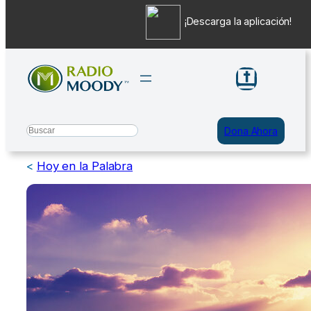
¡Descarga la aplicación!
Saltar
al
contenido
Search
Dona Ahora
<
Hoy en la Palabra