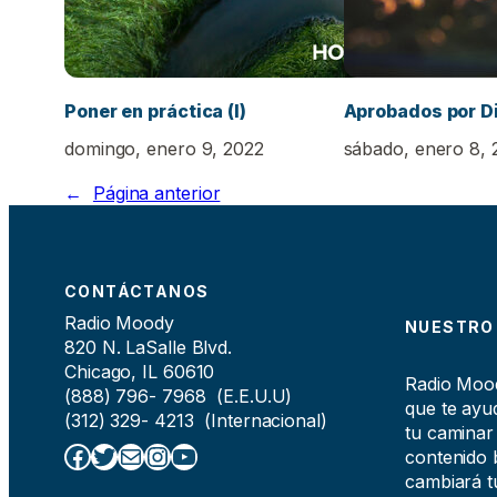
Poner en práctica (I)
Aprobados por D
domingo, enero 9, 2022
sábado, enero 8, 
←
Página anterior
CONTÁCTANOS
Radio Moody
NUESTRO
820 N. LaSalle Blvd.
Chicago, IL 60610
Radio Moody
(888) 796- 7968 (E.E.U.U)
que te ayud
(312) 329- 4213 (Internacional)
tu caminar
Facebook
Twitter
Correo electrónico
Instagram
YouTube
contenido b
cambiará tu