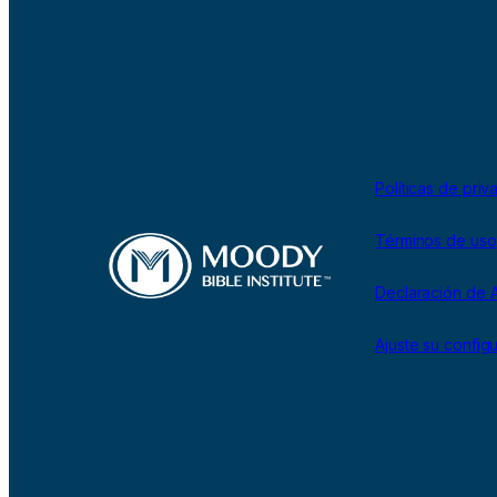
Políticas de priv
Términos de uso
Declaración de A
Ajuste su config