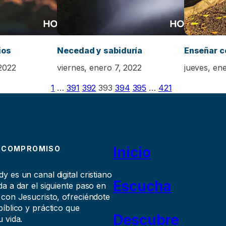
ios
Necedad y sabiduría
Enseñar c
2022
viernes, enero 7, 2022
jueves, en
1
…
391
392
393
394
395
…
421
Inicio
 COMPROMISO
 es un canal digital cristiano
Escucha
a a dar el siguiente paso en
 con Jesucristo, ofreciéndote
íblico y práctico que
Descubre
 vida.