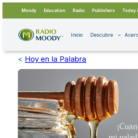
Saltar
Moody
Education
Radio
Publishers
Today 
al
contenido
Inicio
Descubre
Acerc
<
Hoy en la Palabra