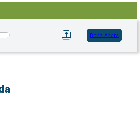
Dona Ahora
ida