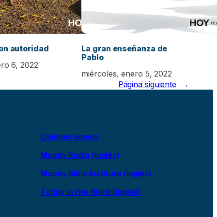
on autoridad
La gran enseñanza de
Pablo
ero 6, 2022
miércoles, enero 5, 2022
Página siguiente
→
Quiénes somos
Moody Radio (inglés)
Moody Bible Institute (inglés)
Today in the Word (inglés)