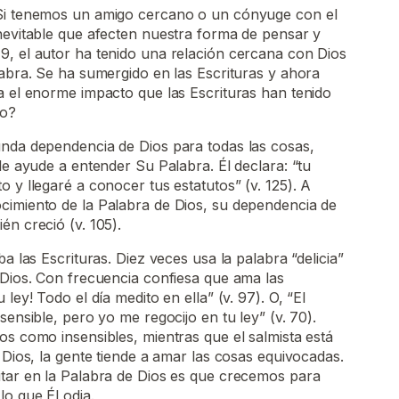
 Si tenemos un amigo cercano o un cónyuge con el
nevitable que afecten nuestra forma de pensar y
9, el autor ha tenido una relación cercana con Dios
labra. Se ha sumergido en las Escrituras y ahora
a el enorme impacto que las Escrituras han tenido
do?
unda dependencia de Dios para todas las cosas,
le ayude a entender Su Palabra. Él declara: “tu
 y llegaré a conocer tus estatutos” (v. 125). A
cimiento de la Palabra de Dios, su dependencia de
én creció (v. 105).
ba las Escrituras. Diez veces usa la palabra “delicia”
 Dios. Con frecuencia confiesa que ama las
ley! Todo el día medito en ella” (v. 97). O, “El
sensible, pero yo me regocijo en tu ley” (v. 70).
os como insensibles, mientras que el salmista está
 Dios, la gente tiende a amar las cosas equivocadas.
itar en la Palabra de Dios es que crecemos para
lo que Él odia.