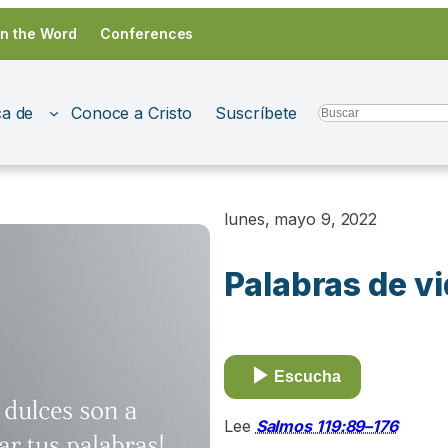
in the Word
Conferences
a de
Conoce a Cristo
Suscríbete
Search
lunes, mayo 9, 2022
Palabras de v
Escucha
Lee
Salmos 119:89–176