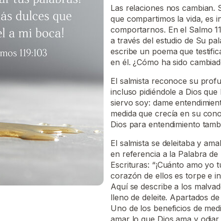
Las relaciones nos cambian.
que compartimos la vida, es i
comportarnos. En el Salmo 11
a través del estudio de Su pa
escribe un poema que testific
en él. ¿Cómo ha sido cambia
El salmista reconoce su prof
incluso pidiéndole a Dios que 
siervo soy: dame entendimiento
medida que crecía en su cono
Dios para entendimiento tambi
El salmista se deleitaba y ama
en referencia a la Palabra de
Escrituras: “¡Cuánto amo yo tu 
corazón de ellos es torpe e in
Aquí se describe a los malvad
lleno de deleite. Apartados de
Uno de los beneficios de med
amar lo que Dios ama y odiar 