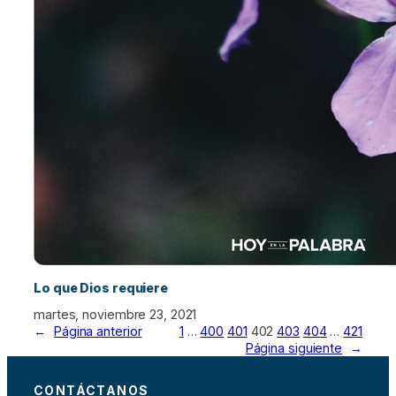
Lo que Dios requiere
martes, noviembre 23, 2021
←
Página anterior
1
…
400
401
402
403
404
…
421
Página siguiente
→
CONTÁCTANOS