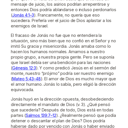
mensaje de juicio, los asirios podrían arrepentirse y
entonces Dios podría ablandarse o incluso perdonarlos
(
Jonás 4:1–3
). Francamente, no quería que eso
sucediera. Prefería ver el juicio de Dios aplastar a los
enemigos de Israel.
El fracaso de Jonás no fue que no entendiera la
situación, sino más bien que no confió en el Señor y no
imitó Su gracia y misericordia. Jonás amaba como lo
hacen los humanos normales. Amamos a nuestro
propio grupo, a nuestra propia gente. Pero se suponía
que Israel debía ser una bendición para las naciones
(
Génesis 12:3
). Y como predicó Jesús en el sermón del
monte, nuestro “prójimo” podría ser nuestro enemigo
(
Mateo 5:43–48
). El amor de Dios es mucho mayor que
el amor humano. Jonás lo sabía, pero eligió la dirección
equivocada.
Jonás huyó en la dirección opuesta, desobedeciendo
directamente el mandato de Dios (v. 3). ¿Qué pensó
que sucedería? Después de todo, Dios está en todas
partes (
Salmos 139:7–12
). ¿Realmente pensó que podía
detener o descarrilar el plan de Dios? Dios podría
haberse dado por vencido con Jonás o haber enviado