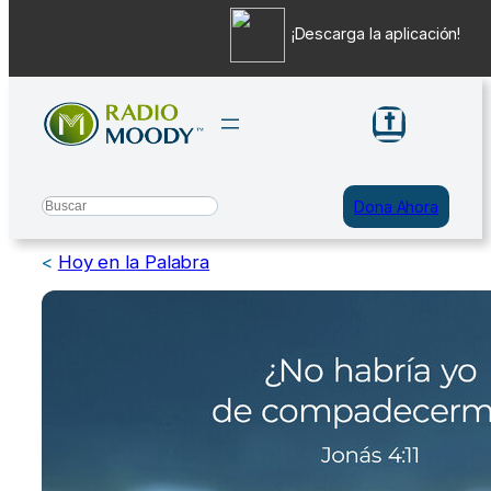
¡Descarga la aplicación!
Saltar
al
contenido
Search
Dona Ahora
<
Hoy en la Palabra