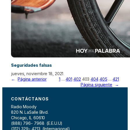
Seguridades falsas
jueves, noviembre 18, 2021
←
Página anterior
1
…
401
402
403
404
405
…
421
Página siguiente
→
CONTÁCTANOS
Radio Moody
820 N. LaSalle Blvd.
Chicago, IL 60610
(888) 796- 7968 (E.E.U.U)
(312) 329- 4213 (Internacional)