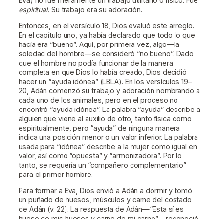
Eva) no fue meramente un trabajo utilitario o físico. Fue
espiritual.
Su trabajo era su adoración.
Entonces, en el versículo 18, Dios evaluó este arreglo.
En el capítulo uno, ya había declarado que todo lo que
hacía era “bueno”. Aquí, por primera vez, algo—la
soledad del hombre—se consideró “no bueno”. Dado
que el hombre no podía funcionar de la manera
completa en que Dios lo había creado, Dios decidió
hacer un “ayuda idónea” (LBLA). En los versículos 19–
20, Adán comenzó su trabajo y adoración nombrando a
cada uno de los animales, pero en el proceso no
encontró “ayuda idónea”. La palabra “ayuda” describe a
alguien que viene al auxilio de otro, tanto física como
espiritualmente, pero “ayuda” de ninguna manera
indica una posición menor o un valor inferior. La palabra
usada para “idónea” describe a la mujer como igual en
valor, así como “opuesta” y “armonizadora”. Por lo
tanto, se requería un “compañero complementario”
para el primer hombre.
Para formar a Eva, Dios envió a Adán a dormir y tomó
un puñado de huesos, músculos y carne del costado
de Adán (v. 22). La respuesta de Adán—“Esta sí es
hueso de mis huesos y carne de mi carne”—reconoció