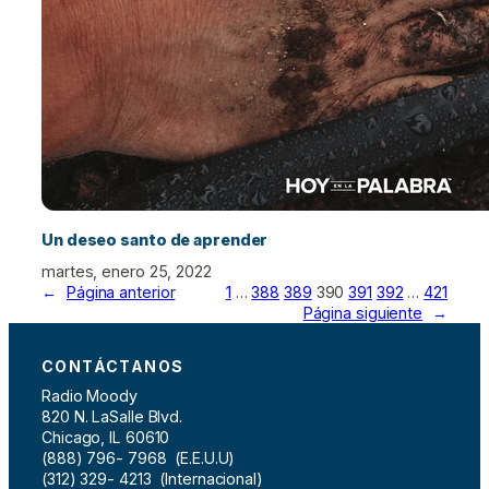
Un deseo santo de aprender
martes, enero 25, 2022
←
Página anterior
1
…
388
389
390
391
392
…
421
Página siguiente
→
CONTÁCTANOS
Radio Moody
820 N. LaSalle Blvd.
Chicago, IL 60610
(888) 796- 7968 (E.E.U.U)
(312) 329- 4213 (Internacional)