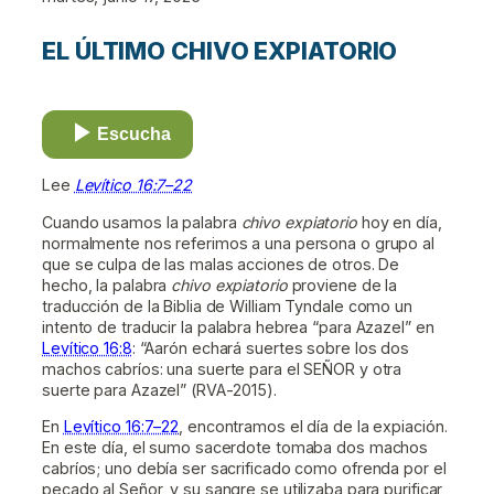
EL ÚLTIMO CHIVO EXPIATORIO
Escucha
Lee
Levítico 16:7–22
Cuando usamos la palabra
chivo expiatorio
hoy en día,
normalmente nos referimos a una persona o grupo al
que se culpa de las malas acciones de otros. De
hecho, la palabra
chivo expiatorio
proviene de la
traducción de la Biblia de William Tyndale como un
intento de traducir la palabra hebrea “para Azazel” en
Levítico 16:8
: “Aarón echará suertes sobre los dos
machos cabríos: una suerte para el SEÑOR y otra
suerte para Azazel” (RVA-2015).
En
Levítico 16:7–22
, encontramos el día de la expiación.
En este día, el sumo sacerdote tomaba dos machos
cabríos; uno debía ser sacrificado como ofrenda por el
pecado al Señor, y su sangre se utilizaba para purificar