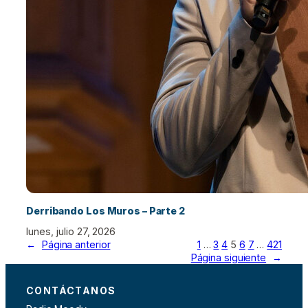
Derribando Los Muros – Parte 2
lunes, julio 27, 2026
←
Página anterior
1
…
3
4
5
6
7
…
421
Página siguiente
→
CONTÁCTANOS