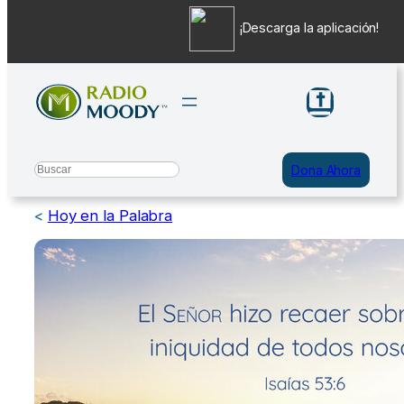
¡Descarga la aplicación!
Saltar
al
contenido
Search
Dona Ahora
<
Hoy en la Palabra