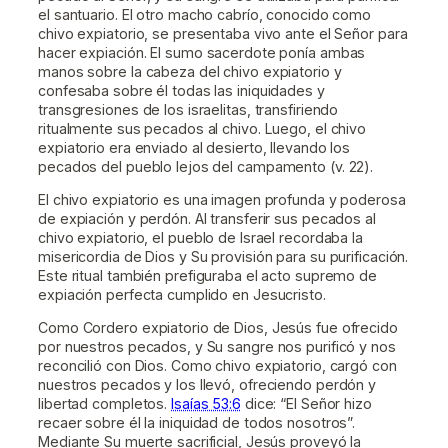
el santuario. El otro macho cabrío, conocido como
chivo expiatorio, se presentaba vivo ante el Señor para
hacer expiación. El sumo sacerdote ponía ambas
manos sobre la cabeza del chivo expiatorio y
confesaba sobre él todas las iniquidades y
transgresiones de los israelitas, transfiriendo
ritualmente sus pecados al chivo. Luego, el chivo
expiatorio era enviado al desierto, llevando los
pecados del pueblo lejos del campamento (v. 22).
El chivo expiatorio es una imagen profunda y poderosa
de expiación y perdón. Al transferir sus pecados al
chivo expiatorio, el pueblo de Israel recordaba la
misericordia de Dios y Su provisión para su purificación.
Este ritual también prefiguraba el acto supremo de
expiación perfecta cumplido en Jesucristo.
Como Cordero expiatorio de Dios, Jesús fue ofrecido
por nuestros pecados, y Su sangre nos purificó y nos
reconcilió con Dios. Como chivo expiatorio, cargó con
nuestros pecados y los llevó, ofreciendo perdón y
libertad completos.
Isaías 53:6
dice: “El Señor hizo
recaer sobre él la iniquidad de todos nosotros”.
Mediante Su muerte sacrificial, Jesús proveyó la