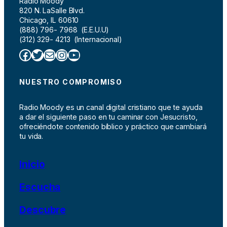
Radio Moody
820 N. LaSalle Blvd.
Chicago, IL 60610
(888) 796- 7968 (E.E.U.U)
(312) 329- 4213 (Internacional)
Facebook
Twitter
Correo electrónico
Instagram
YouTube
NUESTRO COMPROMISO
Radio Moody es un canal digital cristiano que te ayuda
a dar el siguiente paso en tu caminar con Jesucristo,
ofreciéndote contenido bíblico y práctico que cambiará
tu vida.
Inicio
Escucha
Descubre