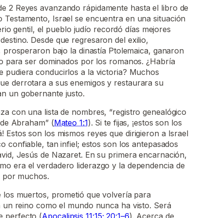
e 2 Reyes avanzando rápidamente hasta el libro de
 Testamento, Israel se encuentra en una situación
erio gentil, el pueblo judío recordó días mejores
estino. Desde que regresaron del exilio,
, prosperaron bajo la dinastía Ptolemaica, ganaron
olo para ser dominados por los romanos. ¿Habría
 pudiera conducirlos a la victoria? Muchos
e derrotara a sus enemigos y restaurara su
n un gobernante justo.
za con una lista de nombres, “registro genealógico
y de Abraham” (
Mateo 1:1
). Si te fijas, ¡estos son los
 Estos son los mismos reyes que dirigieron a Israel
confiable, tan infiel; estos son los antepasados ​​
avid, Jesús de Nazaret. En su primera encarnación,
o era el verdadero liderazgo y la dependencia de
te por muchos.
e los muertos, prometió que volvería para
rá un reino como el mundo nunca ha visto. Será
 perfecto (
Apocalipsis 11:15; 20:1–6
). Acerca de