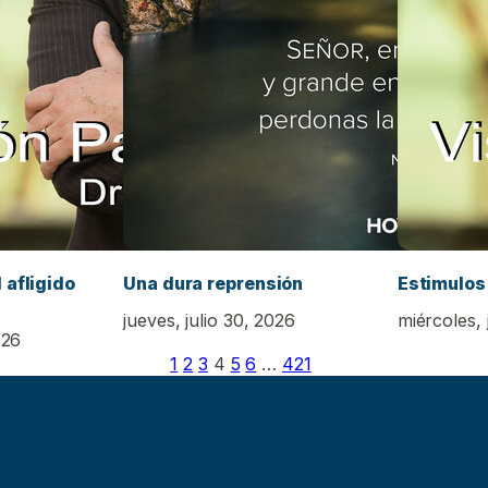
 afligido
Una dura reprensión
Estimulos 
jueves, julio 30, 2026
miércoles, 
026
1
2
3
4
5
6
…
421