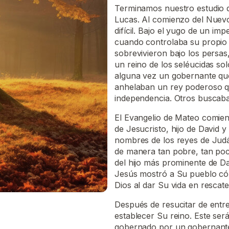
Terminamos nuestro estudio d
Lucas. Al comienzo del Nuevo
difícil. Bajo el yugo de un imp
cuando controlaba su propio d
sobrevivieron bajo los persas
un reino de los seléucidas s
alguna vez un gobernante que
anhelaban un rey poderoso qu
independencia. Otros buscaba
El Evangelio de Mateo comien
de Jesucristo, hijo de David 
nombres de los reyes de Judá!
de manera tan pobre, tan poco 
del hijo más prominente de D
Jesús mostró a Su pueblo cóm
Dios al dar Su vida en resca
Después de resucitar de entr
establecer Su reino. Este se
gobernado por un gobernante