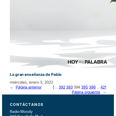
La gran enseñanza de Pablo
miércoles, enero 5, 2022
←
Página anterior
1
…
392
393
394
395
396
…
421
Página siguiente
→
CONTÁCTANOS
Radio Moody