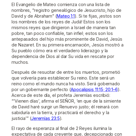
El Evangelio de Mateo comienza con una lista de
nombres, “registro genealógico de Jesucristo, hijo de
David y de Abraham” (
Mateo 1:1
). Si te fijas, ¡estos son
los nombres de los reyes de Judá! Estos son los
mismos reyes que dirigieron a Israel de manera tan
pobre, tan poco confiable, tan infiel; estos son los
antepasados ​​del hijo más prominente de David, Jesús
de Nazaret. En su primera encarnación, Jesús mostró a
Su pueblo cómo era el verdadero liderazgo y la
dependencia de Dios al dar Su vida en rescate por
muchos.
Después de resucitar de entre los muertos, prometió
que volvería para establecer Su reino. Este será un
reino como el mundo nunca ha visto. Será gobernado
por un gobernante perfecto (
Apocalipsis 11:15; 20:1–6
).
Acerca de este día, el profeta Jeremías escribió:
“‘Vienen días’, afirma el SEÑOR, ‘en que de la simiente
de David haré surgir un Renuevo justo; él reinará con
sabiduría en la tierra, y practicará el derecho y la
justicia’” (
Jeremías 23:5
).
El rayo de esperanza al final de 2 Reyes ilumina la
expectativa de cada creyente que, decepcionado con