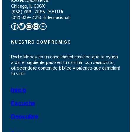
820 N. LaSalle Blvd.
Chicago, IL 60610
(888) 796- 7968 (E.E.U.U)
(312) 329- 4213 (Internacional)
Facebook
Twitter
Correo electrónico
Instagram
YouTube
NUESTRO COMPROMISO
Radio Moody es un canal digital cristiano que te ayuda
a dar el siguiente paso en tu caminar con Jesucristo,
ofreciéndote contenido bíblico y práctico que cambiará
tu vida.
Inicio
Escucha
Descubre