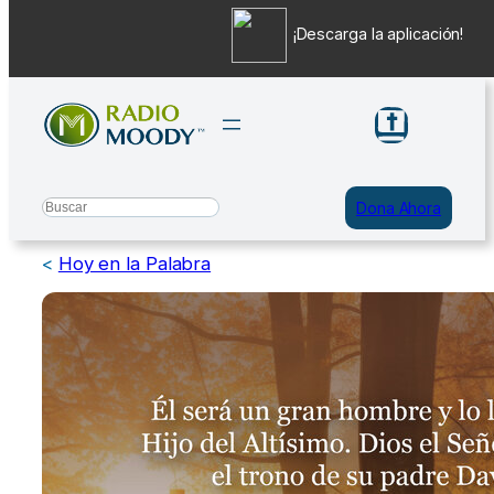
¡Descarga la aplicación!
Saltar
al
contenido
Search
Dona Ahora
<
Hoy en la Palabra