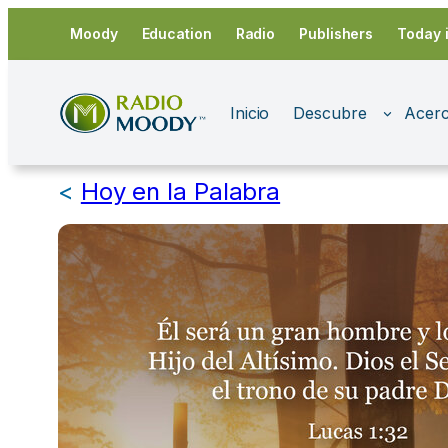
Saltar
Moody
Education
Radio
Publishers
Today 
al
contenido
Inicio
Descubre
Acerc
<
Hoy en la Palabra