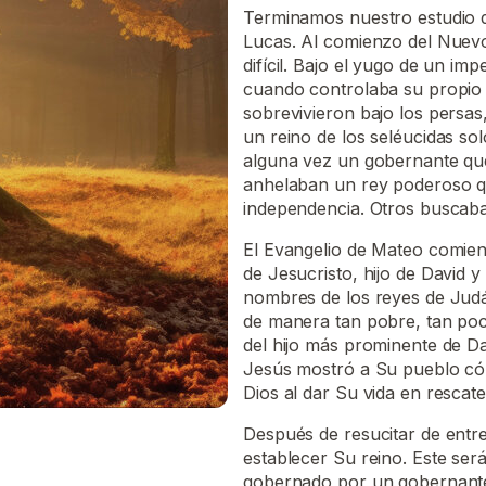
Terminamos nuestro estudio d
Lucas. Al comienzo del Nuevo
difícil. Bajo el yugo de un imp
cuando controlaba su propio d
sobrevivieron bajo los persas
un reino de los seléucidas s
alguna vez un gobernante que
anhelaban un rey poderoso qu
independencia. Otros buscaba
El Evangelio de Mateo comien
de Jesucristo, hijo de David 
nombres de los reyes de Judá!
de manera tan pobre, tan poco 
del hijo más prominente de D
Jesús mostró a Su pueblo cóm
Dios al dar Su vida en resca
Después de resucitar de entr
establecer Su reino. Este se
gobernado por un gobernante