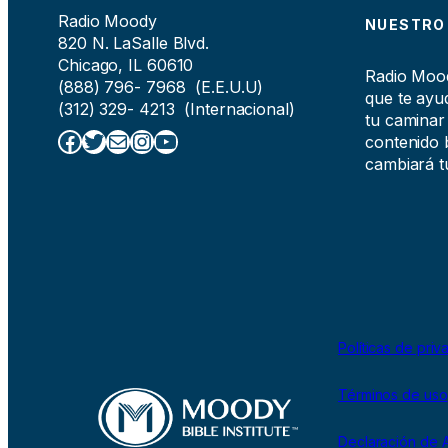
Radio Moody
NUESTRO
820 N. LaSalle Blvd.
Chicago, IL 60610
Radio Moody
(888) 796- 7968 (E.E.U.U)
que te ayud
(312) 329- 4213 (Internacional)
tu caminar
Facebook
Twitter
Correo electrónico
Instagram
YouTube
contenido b
cambiará tu
Políticas de priv
Términos de uso
Declaración de A