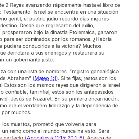
e 2 Reyes avanzando rápidamente hasta el libro de
 Testamento, Israel se encuentra en una situación
erio gentil, el pueblo judío recordó días mejores
estino. Desde que regresaron del exilio,
, prosperaron bajo la dinastía Ptolemaica, ganaron
olo para ser dominados por los romanos. ¿Habría
 pudiera conducirlos a la victoria? Muchos
e derrotara a sus enemigos y restaurara su
n un gobernante justo.
za con una lista de nombres, “registro genealógico
y de Abraham” (
Mateo 1:1
). Si te fijas, ¡estos son los
 Estos son los mismos reyes que dirigieron a Israel
confiable, tan infiel; estos son los antepasados ​​
avid, Jesús de Nazaret. En su primera encarnación,
o era el verdadero liderazgo y la dependencia de
te por muchos.
e los muertos, prometió que volvería para
rá un reino como el mundo nunca ha visto. Será
 perfecto (
Apocalipsis 11:15; 20:1–6
). Acerca de