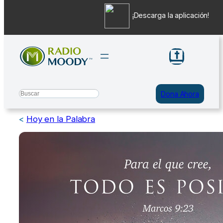
¡Descarga la aplicación!
Saltar
al
contenido
Search
Dona Ahora
<
Hoy en la Palabra