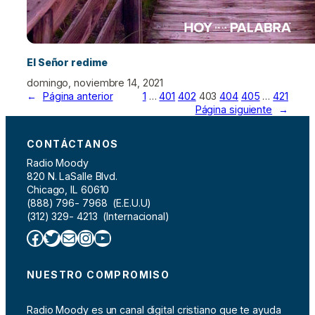
El Señor redime
domingo, noviembre 14, 2021
←
Página anterior
1
…
401
402
403
404
405
…
421
Página siguiente
→
CONTÁCTANOS
Radio Moody
820 N. LaSalle Blvd.
Chicago, IL 60610
(888) 796- 7968 (E.E.U.U)
(312) 329- 4213 (Internacional)
Facebook
Twitter
Correo electrónico
Instagram
YouTube
NUESTRO COMPROMISO
Radio Moody es un canal digital cristiano que te ayuda