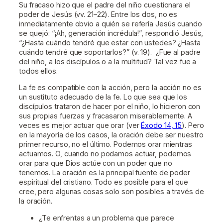
Su fracaso hizo que el padre del niño cuestionara el
poder de Jesús (vv. 21–22). Entre los dos, no es
inmediatamente obvio a quién se refería Jesús cuando
se quejó: “¡Ah, generación incrédula!”, respondió Jesús,
“¿Hasta cuándo tendré que estar con ustedes? ¿Hasta
cuándo tendré que soportarlos?” (v. 19). ¿Fue al padre
del niño, a los discípulos o a la multitud? Tal vez fue a
todos ellos.
La fe es compatible con la acción, pero la acción no es
un sustituto adecuado de la fe. Lo que sea que los
discípulos trataron de hacer por el niño, lo hicieron con
sus propias fuerzas y fracasaron miserablemente. A
veces es mejor actuar que orar (ver
Éxodo 14, 15
). Pero
en la mayoría de los casos, la oración debe ser nuestro
primer recurso, no el último. Podemos orar mientras
actuamos. O, cuando no podamos actuar, podemos
orar para que Dios actúe con un poder que no
tenemos. La oración es la principal fuente de poder
espiritual del cristiano. Todo es posible para el que
cree, pero algunas cosas solo son posibles a través de
la oración.
¿Te enfrentas a un problema que parece