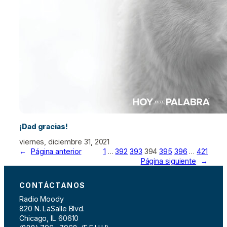
¡Dad gracias!
viernes, diciembre 31, 2021
←
Página anterior
1
…
392
393
394
395
396
…
421
Página siguiente
→
CONTÁCTANOS
Radio Moody
820 N. LaSalle Blvd.
Chicago, IL 60610