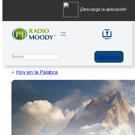
¡Descarga la aplicación!
Saltar
al
contenido
Search
Dona Ahora
<
Hoy en la Palabra