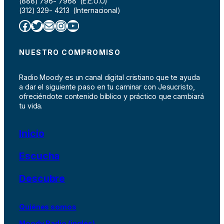
(888) 796- 7968 (E.E.U.U)
(312) 329- 4213 (Internacional)
Facebook
Twitter
Correo electrónico
Instagram
YouTube
NUESTRO COMPROMISO
Radio Moody es un canal digital cristiano que te ayuda
a dar el siguiente paso en tu caminar con Jesucristo,
ofreciéndote contenido bíblico y práctico que cambiará
tu vida.
Inicio
Escucha
Descubre
Quiénes somos
Moody Radio (inglés)