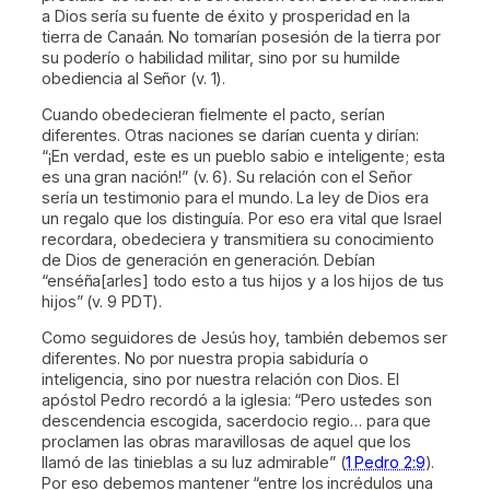
a Dios sería su fuente de éxito y prosperidad en la
tierra de Canaán. No tomarían posesión de la tierra por
su poderío o habilidad militar, sino por su humilde
obediencia al Señor (v. 1).
Cuando obedecieran fielmente el pacto, serían
diferentes. Otras naciones se darían cuenta y dirían:
“¡En verdad, este es un pueblo sabio e inteligente; esta
es una gran nación!” (v. 6). Su relación con el Señor
sería un testimonio para el mundo. La ley de Dios era
un regalo que los distinguía. Por eso era vital que Israel
recordara, obedeciera y transmitiera su conocimiento
de Dios de generación en generación. Debían
“enséña[arles] todo esto a tus hijos y a los hijos de tus
hijos” (v. 9 PDT).
Como seguidores de Jesús hoy, también debemos ser
diferentes. No por nuestra propia sabiduría o
inteligencia, sino por nuestra relación con Dios. El
apóstol Pedro recordó a la iglesia: “Pero ustedes son
descendencia escogida, sacerdocio regio… para que
proclamen las obras maravillosas de aquel que los
llamó de las tinieblas a su luz admirable” (
1 Pedro 2:9
).
Por eso debemos mantener “entre los incrédulos una