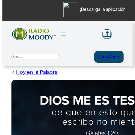
¡Descarga la aplicación!
Saltar
al
contenido
Search
Dona Ahora
<
Hoy en la Palabra