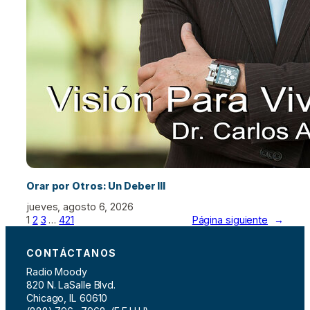
Orar por Otros: Un Deber III
jueves, agosto 6, 2026
1
2
3
…
421
Página siguiente
→
CONTÁCTANOS
Radio Moody
820 N. LaSalle Blvd.
Chicago, IL 60610