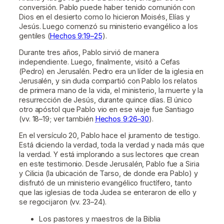
conversión. Pablo puede haber tenido comunión con
Dios en el desierto como lo hicieron Moisés, Elías y
Jesús. Luego comenzó su ministerio evangélico a los
gentiles (
Hechos 9:19–25
).
Durante tres años, Pablo sirvió de manera
independiente. Luego, finalmente, visitó a Cefas
(Pedro) en Jerusalén. Pedro era un líder de la iglesia en
Jerusalén, y sin duda compartió con Pablo los relatos
de primera mano de la vida, el ministerio, la muerte y la
resurrección de Jesús, durante quince días. El único
otro apóstol que Pablo vio en ese viaje fue Santiago
(vv. 18–19; ver también
Hechos 9:26–30
).
En el versículo 20, Pablo hace el juramento de testigo.
Está diciendo la verdad, toda la verdad y nada más que
la verdad. Y está implorando a sus lectores que crean
en este testimonio. Desde Jerusalén, Pablo fue a Siria
y Cilicia (la ubicación de Tarso, de donde era Pablo) y
disfrutó de un ministerio evangélico fructífero, tanto
que las iglesias de toda Judea se enteraron de ello y
se regocijaron (vv. 23–24).
Los pastores y maestros de la Biblia