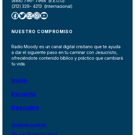
(888) 796- 7968 (E.E.U.U)
(312) 329- 4213 (Internacional)
Facebook
Twitter
Correo electrónico
Instagram
YouTube
NUESTRO COMPROMISO
Radio Moody es un canal digital cristiano que te ayuda
a dar el siguiente paso en tu caminar con Jesucristo,
ofreciéndote contenido bíblico y práctico que cambiará
tu vida.
Inicio
Escucha
Descubre
Quiénes somos
Moody Radio (inglés)