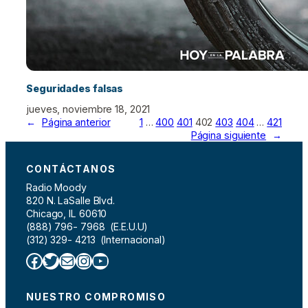
Seguridades falsas
jueves, noviembre 18, 2021
←
Página anterior
1
…
400
401
402
403
404
…
421
Página siguiente
→
CONTÁCTANOS
Radio Moody
820 N. LaSalle Blvd.
Chicago, IL 60610
(888) 796- 7968 (E.E.U.U)
(312) 329- 4213 (Internacional)
Facebook
Twitter
Correo electrónico
Instagram
YouTube
NUESTRO COMPROMISO