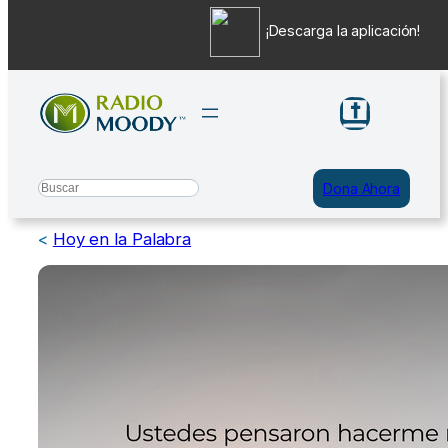
¡Descarga la aplicación!
Saltar
al
contenido
Search
Dona Ahora
<
Hoy en la Palabra